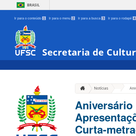
BRASIL
Ir para o conteúdo
1
Ir para o menu
2
Ir para a busca
3
Ir para o rodapé
4
Secretaria de Cultu
»
Notícias
Ani
Aniversário
Apresentaçõ
Curta-metr