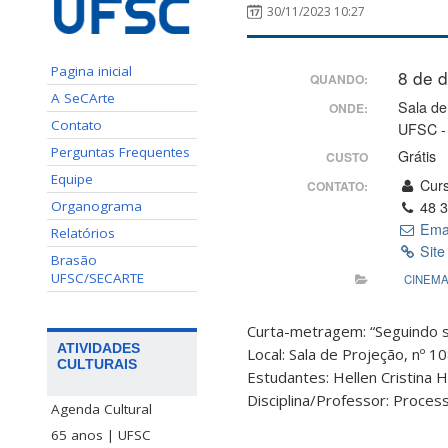
30/11/2023 10:27
Pagina inicial
8 de 
QUANDO:
A SeCArte
Sala de
ONDE:
Contato
UFSC - 
Perguntas Frequentes
Grátis
CUSTO
Equipe
Curs
CONTATO:
Organograma
48 3
Ema
Relatórios
Site
Brasão
UFSC/SECARTE
CINEM
Curta-metragem: “Seguindo s
ATIVIDADES
Local: Sala de Projeção, nº 1
CULTURAIS
Estudantes: Hellen Cristina 
Disciplina/Professor: Process
Agenda Cultural
65 anos | UFSC