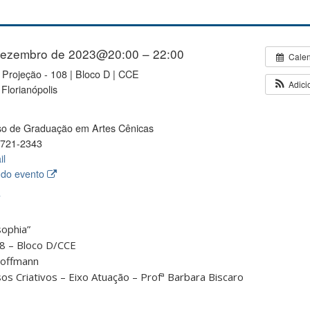
dezembro de 2023@20:00 – 22:00
Cale
 Projeção - 108 | Bloco D | CCE
Adici
Florianópolis
o de Graduação em Artes Cênicas
721-2343
il
 do evento
A
ophia”
08 – Bloco D/CCE
Hoffmann
os Criativos – Eixo Atuação – Profª Barbara Biscaro