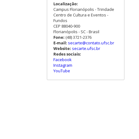
Localização:
Campus Florianópolis - Trindade
Centro de Cultura e Eventos -
Fundos
CEP 88040-900
Florianópolis - SC - Brasil
Fone:
(48) 3721-2376
E-mail:
secarte@contato.ufsc.br
Website:
secarte.ufsc.br
Redes sociais:
Facebook
Instagram
YouTube