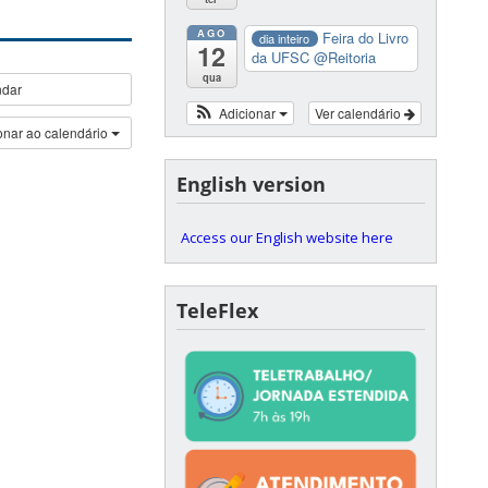
AGO
Feira do Livro
dia inteiro
12
da UFSC
@Reitoria
qua
ndar
Adicionar
Ver calendário
onar ao calendário
English version
Access our English website here
TeleFlex