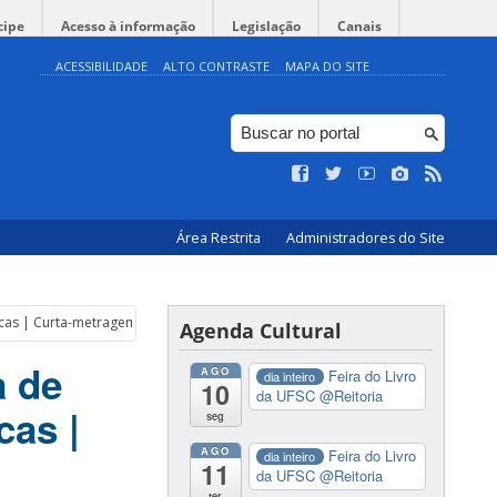
cipe
Acesso à informação
Legislação
Canais
ACESSIBILIDADE
ALTO CONTRASTE
MAPA DO SITE
Área Restrita
Administradores do Site
cas | Curta-metragem – “Seguindo sophia”
Agenda Cultural
a de
AGO
Feira do Livro
dia inteiro
10
da UFSC
@Reitoria
cas |
seg
AGO
Feira do Livro
dia inteiro
11
da UFSC
@Reitoria
ter