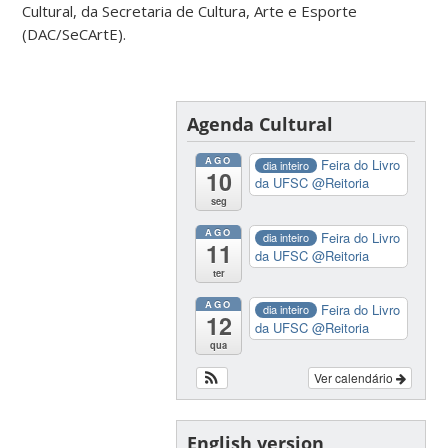
Cultural, da Secretaria de Cultura, Arte e Esporte
(DAC/SeCArtE).
Agenda Cultural
AGO
Feira do Livro
dia inteiro
10
da UFSC
@Reitoria
seg
AGO
Feira do Livro
dia inteiro
11
da UFSC
@Reitoria
ter
AGO
Feira do Livro
dia inteiro
12
da UFSC
@Reitoria
qua
Ver calendário
English version