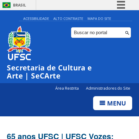
BRASIL
Simplifique!
ACESSIBILIDADE
ALTO CONTRASTE
MAPA DO SITE
Comunica BR
Participe
Acesso à informação
Legislação
Secretaria de Cultura e
Canais
Arte | SeCArte
Área Restrita
Administradores do Site
MENU
65 anos UFSC | UFSC Vozes: