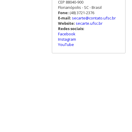
CEP 88040-900
Florianópolis - SC - Brasil
Fone:
(48) 3721-2376
E-mail:
secarte@contato.ufsc.br
Website:
secarte.ufsc.br
Redes sociais:
Facebook
Instagram
YouTube