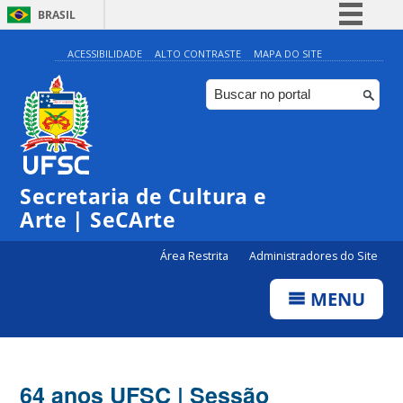
BRASIL
Simplifique!
ACESSIBILIDADE
ALTO CONTRASTE
MAPA DO SITE
Comunica BR
Participe
Acesso à informação
Legislação
Secretaria de Cultura e
Canais
Arte | SeCArte
Área Restrita
Administradores do Site
MENU
64 anos UFSC | Sessão