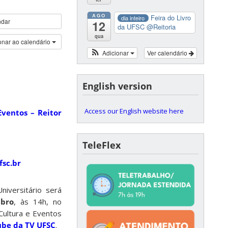
AGO
Feira do Livro
dia inteiro
ndar
12
da UFSC
@Reitoria
qua
onar ao calendário
Adicionar
Ver calendário
English version
Access our English website here
Eventos – Reitor
TeleFlex
fsc.br
iversitário será
bro
, às 14h, no
 Cultura e Eventos
be da TV UFSC
.