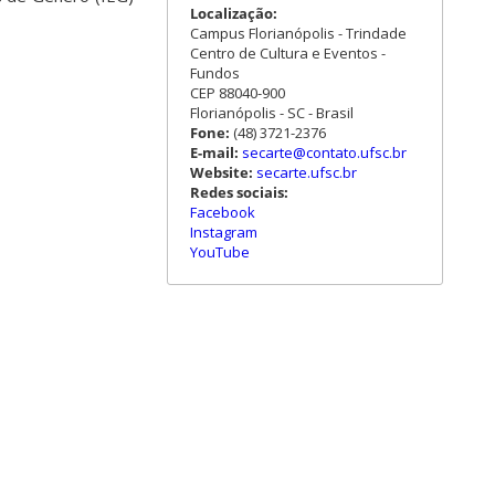
Localização:
Campus Florianópolis - Trindade
Centro de Cultura e Eventos -
Fundos
CEP 88040-900
Florianópolis - SC - Brasil
Fone:
(48) 3721-2376
E-mail:
secarte@contato.ufsc.br
Website:
secarte.ufsc.br
Redes sociais:
Facebook
Instagram
YouTube