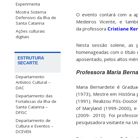
Experimenta
Mostra Sistema
O evento contará com a ap
Defensivo da Ilha de
Medeiros Vicente, e tam
Santa Catarina
da professora
Cristiane Ke
Ações culturais
digitais
Nesta sessão solene, as 
homenageadas com o título d
ESTRUTURA
aposentado, pelos altos mérit
SECARTE
Professora Maria Bern
Departamento
Artístico Cultural –
Maria Bernardete é Graduad
DAC
(1973), Mestre em História 
Departamento das
(1991). Realizou Pós-Doutor
Fortalezas da Ilha de
Santa Catarina –
of Maryland (1999-2000), e
DFISC
(2009- 2010). Foi professo
Departamento de
pesquisadora visitante na Uni
Cultura e Eventos –
DCEVEN