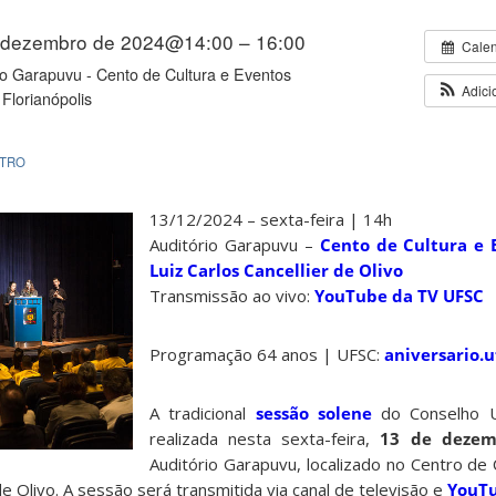
 dezembro de 2024@14:00 – 16:00
Cale
io Garapuvu - Cento de Cultura e Eventos
Adici
Florianópolis
TRO
1
3
/12/2024 –
sexta-feira
|
14
h
Auditório Garapuvu
–
Cento de Cultura e 
Luiz Carlos Cancellier de Olivo
Transmissão ao vivo:
YouTube da TV UFSC
Programação 64 anos | UFSC:
aniversario.u
A tradicional
sessão solene
do Conselho Un
realizada nesta sexta-feira,
13 de dezem
Auditório Garapuvu, localizado no Centro de
 de Olivo. A sessão será transmitida via canal de televisão e
YouTu