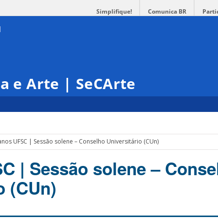
Simplifique!
Comunica BR
Parti
ra e Arte | SeCArte
anos UFSC | Sessão solene – Conselho Universitário (CUn)
C | Sessão solene – Conse
o (CUn)