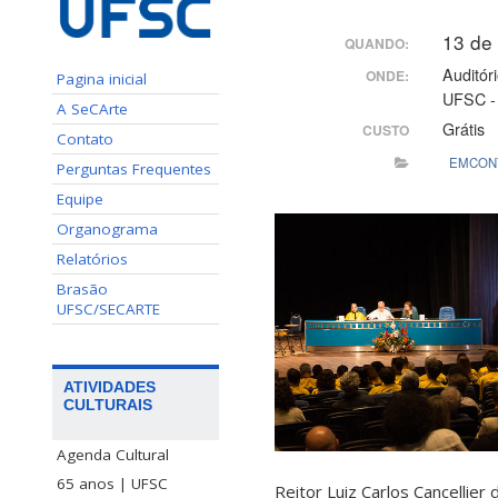
13 de
QUANDO:
Auditór
ONDE:
Pagina inicial
UFSC - 
A SeCArte
Grátis
CUSTO
Contato
EMCON
Perguntas Frequentes
Equipe
Organograma
Relatórios
Brasão
UFSC/SECARTE
ATIVIDADES
CULTURAIS
Agenda Cultural
65 anos | UFSC
Reitor Luiz Carlos Cancellier