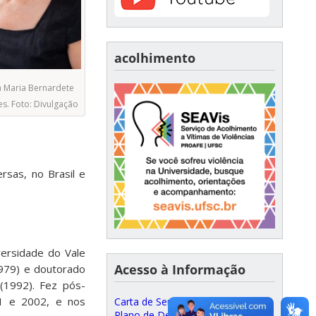
acolhimento
 Maria Bernardete
s. Foto: Divulgação
ersas, no Brasil e
versidade do Vale
Acesso à Informação
1979) e doutorado
(1992). Fez pós-
01 e 2002, e nos
Carta de Serviços ao Cidadão
Plano de Desenvolvimento