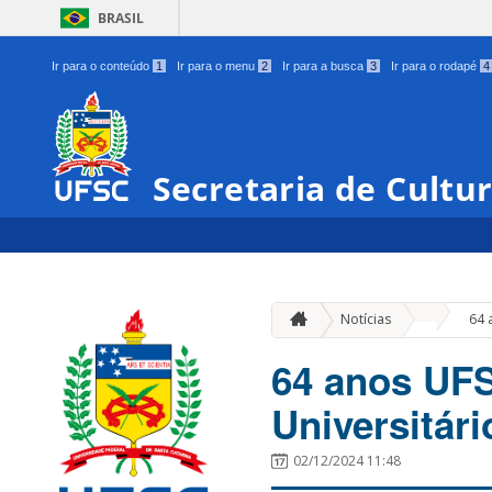
BRASIL
Ir para o conteúdo
1
Ir para o menu
2
Ir para a busca
3
Ir para o rodapé
4
Secretaria de Cultu
»
Notícias
64 
64 anos UFS
Universitári
02/12/2024 11:48