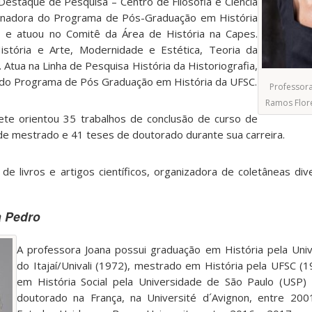
Destaque de Pesquisa – Centro de Filosofia e Ciência
enadora do Programa de Pós-Graduação em História
 e atuou no Comitê da Área de História na Capes.
stória e Arte, Modernidade e Estética, Teoria da
 Atua na Linha de Pesquisa História da Historiografia,
 do Programa de Pós Graduação em História da UFSC.
Professora
Ramos Flore
ete orientou 35 trabalhos de conclusão de curso de
de mestrado e 41 teses de doutorado durante sua carreira.
s de livros e artigos científicos, organizadora de coletâneas div
a Pedro
A professora Joana possui graduação em História pela Uni
do Itajaí/Univali (1972), mestrado em História pela UFSC (
em História Social pela Universidade de São Paulo (USP) 
doutorado na França, na Université d´Avignon, entre 20