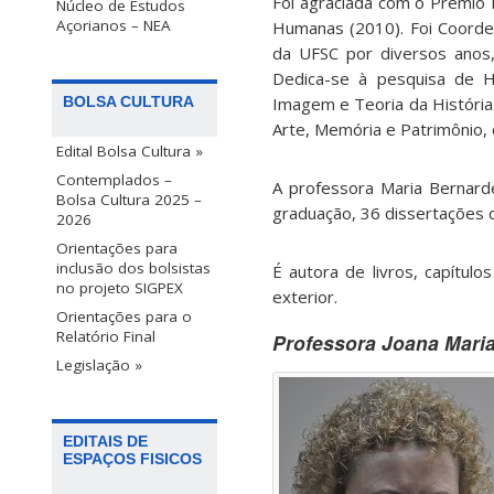
Foi agraciada com o Prêmio 
Núcleo de Estudos
Açorianos – NEA
Humanas (2010). Foi Coord
da UFSC por diversos anos,
Dedica-se à pesquisa de Hi
Imagem e Teoria da História.
BOLSA CULTURA
Arte, Memória e Patrimônio,
Edital Bolsa Cultura »
Contemplados –
A professora Maria Bernard
Bolsa Cultura 2025 –
graduação, 36 dissertações 
2026
Orientações para
inclusão dos bolsistas
É autora de livros, capítulo
no projeto SIGPEX
exterior.
Orientações para o
Relatório Final
Professora Joana Mari
Legislação »
EDITAIS DE
ESPAÇOS FISICOS