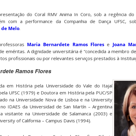
resentação do Coral RMV Anima In Coro, sob a regência d
bém com a performance da Companhia de Dança UFSC, so
r de Melo
.
professoras
Maria Bernardete Ramos Flores
e
Joana Ma
e eméritas. A dignidade universitária é “concedida a membro d
os profissionais ou por relevantes serviços prestados à Institui
ardete Ramos Flores
a em História pela Universidade do Vale do Itajaí
pela UFSC (1979) e Doutora em História pela PUC/SP
ado na Universidade Nova de Lisboa e na University
 no IDAES da Universidad de San Martín – Argentina
ra visitante na Universidade de Salamanca (2003) e
versity of California – Campus Davis (1994).