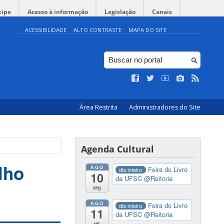
cipe
Acesso à informação
Legislação
Canais
ACESSIBILIDADE
ALTO CONTRASTE
MAPA DO SITE
Área Restrita
Administradores do Site
Agenda Cultural
lho
AGO
Feira do Livro
dia inteiro
10
da UFSC
@Reitoria
seg
AGO
Feira do Livro
dia inteiro
11
da UFSC
@Reitoria
ter