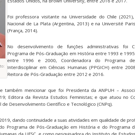
Estados Unidos, na Brown University, entre 2016 e 2017.
Foi professora visitante na Universidade do Chile (2021)
Nacional de La Plata (Argentina, 2013) e na Université Pari
(França, 2014).
No desenvolvimento de funções administrativas foi 
Programa de Pós-Graduação em História entre 1993 e 1995,
entre 1996 e 2000, Coordenadora do Programa de
to:
Interdisciplinar em Ciências Humanas (PPGICH) entre 200
Reitora de Pós-Graduação entre 2012 e 2016.
abe também mencionar que foi Presidenta da ANPUH – Associ
19; Editora da Revista Estudos Feministas; e que atuou no C
l de Desenvolvimento Científico e Tecnológico (CNPq).
19, dando continuidade a suas atividades em qualidade de prof
do Programa de Pós-Graduação em História e do Programa d
s Humanas da UFSC, e como pesquisadora do Instituto de Estudo