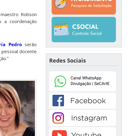
o maestro Robson
b a coordenação
ria Pedro
serão
e pessoal docente
ção.”
Redes Sociais