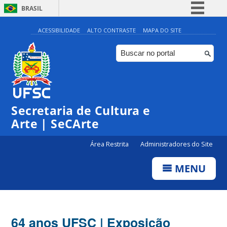
BRASIL
Simplifique!
ACESSIBILIDADE
ALTO CONTRASTE
MAPA DO SITE
Comunica BR
Participe
Acesso à informação
Legislação
Secretaria de Cultura e
Canais
Arte | SeCArte
Área Restrita
Administradores do Site
MENU
64 anos UFSC | Exposição