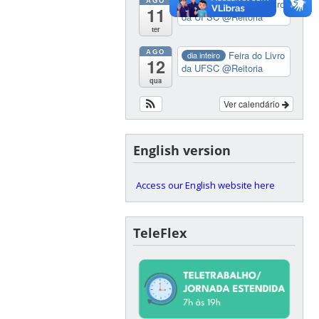
Feira do Livro
dia inteiro
11
da UFSC
@Reitoria
ter
AGO
Feira do Livro
dia inteiro
12
da UFSC
@Reitoria
qua
Ver calendário
English version
Access our English website here
TeleFlex