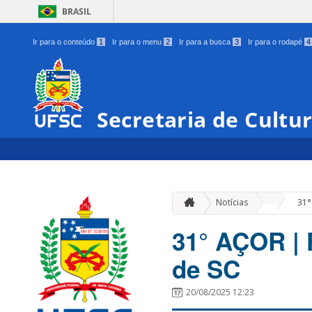
BRASIL
Ir para o conteúdo
1
Ir para o menu
2
Ir para a busca
3
Ir para o rodapé
4
Secretaria de Cultu
»
Notícias
31°
31° AÇOR | 
de SC
20/08/2025 12:23