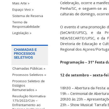
Celebração, ocorre a manifes
Mais Arte »
Penha/SC, e seguem-se as ap
Espaço Vivo »
culturais de domingo, ocorr
Sistema de Reserva
Termo de
O evento é uma promoção da 
Responsabilidade
(SeCArtE/UFSC), e da Pr
Legislação »
NEA/SECARTE/UFSC, e da Fu
Diretoria de Educação e Cul
Regional dos Açores/Portuga
CHAMADAS E
PROCESSOS
SELETIVOS
Programação – 31ª Festa d
Chamadas Públicas »
12 de setembro – sexta-fei
Processos Seletivos »
Processo Seletivo de
Estágios
18h30 – Abertura da Festa: 
Remunerados »
19h – Cerimonial de Abertura
Resolução Normativa
20h30 às 23h – Apresentaçõe
175/2022/CUn –
23h – Show Musical: Tarrafa E
Enfrentamento ao