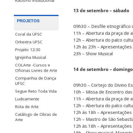
Racismo Institucional
13 de setembro – sábado
PROJETOS
09h30 – Desfile etnográfico 
11h – Abertura da praça de 
Coral da UFSC
12h – Abertura do palco cult
Orkextra UFSC
12h às 23h – Apresentações 
Projeto 12:30
23h – Show Musical
Igrejinha Musical
COLArte -Cursos e
14 de setembro – domingo
Oficinas Livres de Arte
Companhia de Dança
UFSC
09h30 – Cortejo do Divino Es
Segue Reto Toda Vida
10h – Missa de Encontro das 
11h – Abertura da praça de 
Ludicamente
12h – Abertura do palco cult
Rota de Arte
12h às 18h – Apresentações 
Catálogo de Obras de
12h – Mastro de São Sebastiã
Arte
12h às 18h – Apresentações 
18h – Show musical:
Manestra