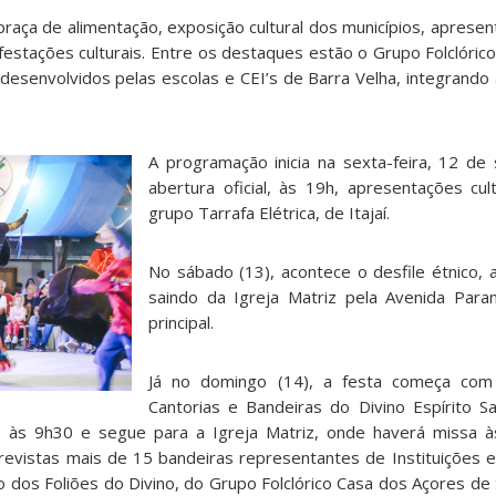
praça de alimentação, exposição cultural dos municípios, apresent
estações culturais. Entre os destaques estão o Grupo Folclóric
 desenvolvidos pelas escolas e CEI’s de Barra Velha, integrando
A programação inicia na sexta-feira, 12 d
abertura oficial, às 19h, apresentações cu
grupo Tarrafa Elétrica, de Itajaí.
No sábado (13), acontece o desfile étnico, a
saindo da Igreja Matriz pela Avenida Para
principal.
Já no domingo (14), a festa começa com
Cantorias e Bandeiras do Divino Espírito S
 às 9h30 e segue para a Igreja Matriz, onde haverá missa à
previstas mais de 15 bandeiras representantes de Instituições
ção dos Foliões do Divino, do Grupo Folclórico Casa dos Açores de