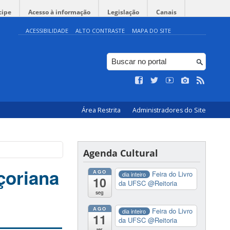
cipe
Acesso à informação
Legislação
Canais
ACESSIBILIDADE
ALTO CONTRASTE
MAPA DO SITE
Área Restrita
Administradores do Site
Agenda Cultural
çoriana
AGO
Feira do Livro
dia inteiro
10
da UFSC
@Reitoria
seg
AGO
Feira do Livro
dia inteiro
11
da UFSC
@Reitoria
ter