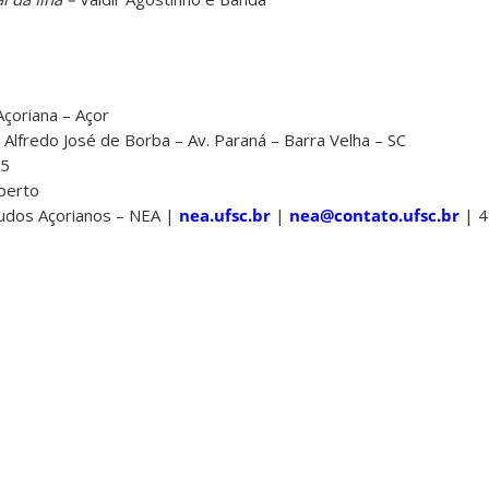
Açoriana – Açor
Alfredo José de Borba – Av. Paraná – Barra Velha – SC
25
berto
udos Açorianos – NEA |
nea.ufsc.br
|
nea@contato.ufsc.br
| 4