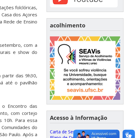
ações folclóricas,
o Casa dos Açores
 a Rede de Ensino
acolhimento
e setembro, com a
lturais e show do
 partir das 9h30,
ná até o pavilhão
 o Encontro das
anto, com cortejo
Acesso à Informação
s 10h. Para essa
 e Comunidades do
Carta de Serviços ao Cidadão
 São Paulo. Após a
Plano de Desenvolvimento