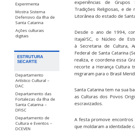
experiências de Grupos F
Experimenta
Tradições Religiosas, e de m
Mostra Sistema
Litorânea do estado de Santa
Defensivo da Ilha de
Santa Catarina
Ações culturais
Desde o ano de 1994, com
digitais
Itajaí/SC, o Núcleo de Est
à Secretaria de Cultura, 
Federal de Santa Catarina (
ESTRUTURA
realiza, e coordena essa G
SECARTE
recorte a Herança Cultura t
migraram para o Brasil Merid
Departamento
Artístico Cultural –
DAC
Santa Catarina tem na sua b
Departamento das
as Culturas dos Povos Orig
Fortalezas da Ilha de
escravizados.
Santa Catarina –
DFISC
Departamento de
A festa promove encontros e
Cultura e Eventos –
que moldaram a identidade ca
DCEVEN