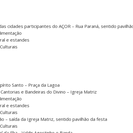
das cidades participantes do AÇOR – Rua Paraná, sentido pavilhã
alimentação
ural e estandes
Culturais
pírito Santo – Praça da Lagoa
Cantorias e Bandeiras do Divino – Igreja Matriz
alimentação
ural e estandes
Culturais
o – saída da Igreja Matriz, sentido pavilhão da festa
Culturais
l da Ilha –
Valdir Agostinho e Banda