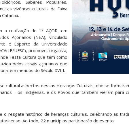
olclóricos, Saberes Populares,
uitas vivêncas culturais da Faixa
 Catarina.
 a realização do 1° AÇOR, em
udos Açorianos (NEA), vinculado
Arte e Esporte da Universidade
SeCArtE/UFSC), promove, organiza,
rande Festa Cultura que tem como
razida pelos casais açorianos que
ional em meados do Século XVIII.
ase cultural aspectos dessas Heranças Culturais, que se formar
inários – os Indígenas, e os Povos que também vieram para c
 o resgate histórico de heranças culturais, celebrando as tra
tarinense. Ao todo, 22 municípios participarão do evento.