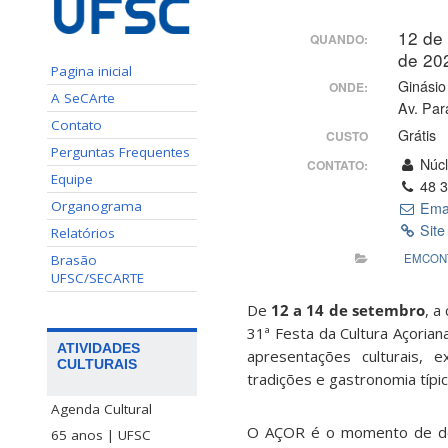
12 de
QUANDO:
de 20
Pagina inicial
Ginásio
ONDE:
A SeCArte
Av. Par
Contato
Grátis
CUSTO
Perguntas Frequentes
Núcl
CONTATO:
Equipe
48 3
Organograma
Ema
Site
Relatórios
EMCON
Brasão
UFSC/SECARTE
De
12 a 14 de setembro
, a
31ª Festa da Cultura Açorian
ATIVIDADES
apresentações culturais, ex
CULTURAIS
tradições e gastronomia típic
Agenda Cultural
O AÇOR é o momento de de 
65 anos | UFSC