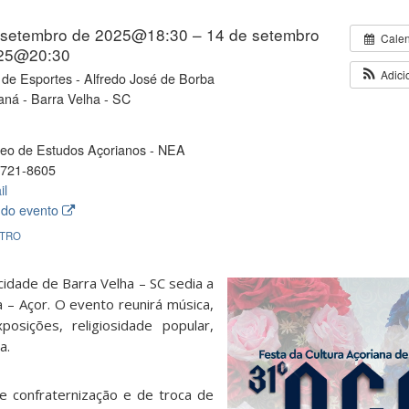
 setembro de 2025@18:30 – 14 de setembro
Cale
25@20:30
Adici
 de Esportes - Alfredo José de Borba
aná - Barra Velha - SC
eo de Estudos Açorianos - NEA
721-8605
il
 do evento
TRO
 cidade de Barra Velha – SC sedia a
a – Açor. O evento reunirá música,
posições, religiosidade popular,
a.
confraternização e de troca de