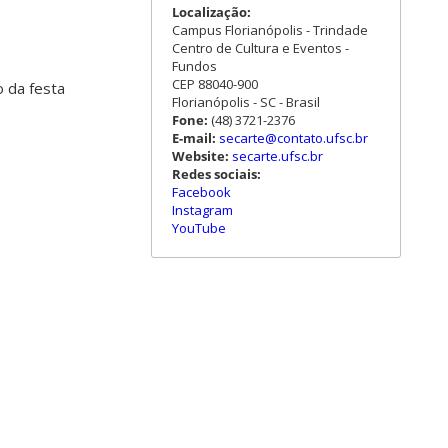
Localização:
Campus Florianópolis - Trindade
Centro de Cultura e Eventos -
Fundos
CEP 88040-900
o da festa
Florianópolis - SC - Brasil
Fone:
(48) 3721-2376
E-mail:
secarte@contato.ufsc.br
Website:
secarte.ufsc.br
Redes sociais:
Facebook
Instagram
YouTube