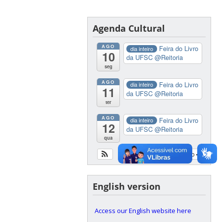
Agenda Cultural
AGO
Feira do Livro
dia inteiro
10
da UFSC
@Reitoria
seg
AGO
Feira do Livro
dia inteiro
11
da UFSC
@Reitoria
ter
AGO
Feira do Livro
dia inteiro
12
da UFSC
@Reitoria
qua
Ver calendário
English version
Access our English website here