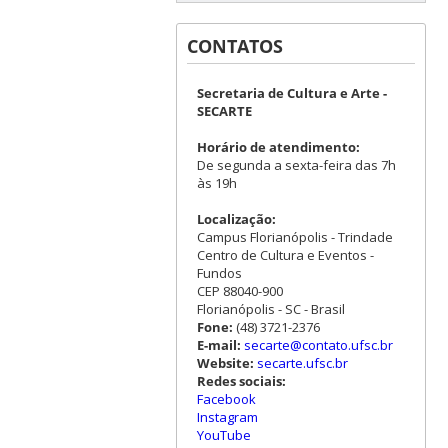
CONTATOS
Secretaria de Cultura e Arte -
SECARTE
Horário de atendimento:
De segunda a sexta-feira das 7h
às 19h
Localização:
Campus Florianópolis - Trindade
Centro de Cultura e Eventos -
Fundos
CEP 88040-900
Florianópolis - SC - Brasil
Fone:
(48) 3721-2376
E-mail:
secarte@contato.ufsc.br
Website:
secarte.ufsc.br
Redes sociais:
Facebook
Instagram
YouTube