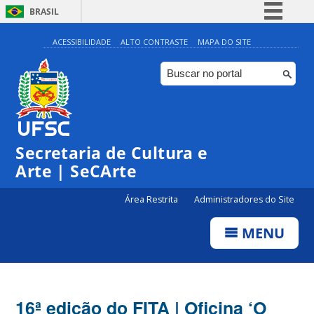
BRASIL
Simplifique!
ACESSIBILIDADE
ALTO CONTRASTE
MAPA DO SITE
Comunica BR
Participe
Acesso à informação
Legislação
Secretaria de Cultura e
Canais
Arte | SeCArte
Área Restrita
Administradores do Site
MENU
16ª edição do FITA | Oficina ‘O