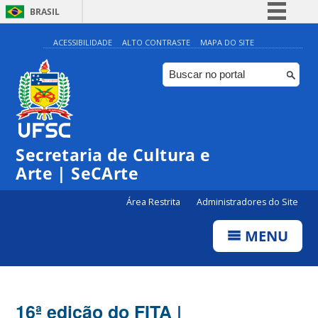
BRASIL
Simplifique!
ACESSIBILIDADE
ALTO CONTRASTE
MAPA DO SITE
Comunica BR
Participe
Acesso à informação
Legislação
Secretaria de Cultura e
Canais
Arte | SeCArte
Área Restrita
Administradores do Site
MENU
16ª edição do FITA |