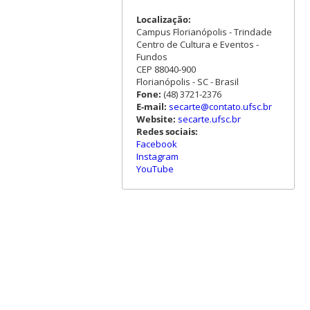
Localização:
Campus Florianópolis - Trindade
Centro de Cultura e Eventos -
Fundos
CEP 88040-900
Florianópolis - SC - Brasil
Fone:
(48) 3721-2376
E-mail:
secarte@contato.ufsc.br
Website:
secarte.ufsc.br
Redes sociais:
Facebook
Instagram
YouTube