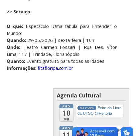
>> Serviço
O quê:
Espetáculo ‘Uma fábula para Entender o
Mundo’
Quando:
29/05/2026 | sexta-feira | 10h
Onde:
Teatro Carmen Fossari | Rua Des. Vítor
Lima, 117 | Trindade, Florianópolis
Quanto:
Evento gratuito para todas as idades
Informações:
fitafloripa.com.br
Agenda Cultural
AGO
Feira do Livro
dia inteiro
10
da UFSC
@Reitoria
seg
AGO
Feira do Livro
dia inteiro
11
da UFSC
@Reitoria