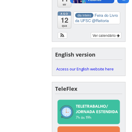
ter
AGO
Feira do Livro
dia inteiro
12
da UFSC
@Reitoria
qua
Ver calendário
English version
Access our English website here
TeleFlex