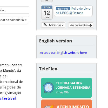
AGO
Feira do Livro
dia inteiro
ndar
12
da UFSC
@Reitoria
qua
onar ao calendário
Adicionar
Ver calendário
English version
Access our English website here
armen Fossari
TeleFlex
o Mundo’, da
e da
ternacional de
s regiões de
A programação
o festival
.