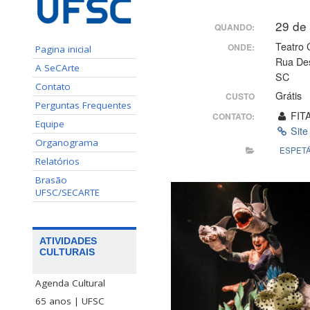
29 de
QUANDO:
Teatro 
ONDE:
Pagina inicial
Rua Des
A SeCArte
SC
Contato
Grátis
CUSTO
Perguntas Frequentes
FITA
CONTATO:
Equipe
Site
Organograma
ESPET
Relatórios
Brasão
UFSC/SECARTE
ATIVIDADES
CULTURAIS
Agenda Cultural
65 anos | UFSC