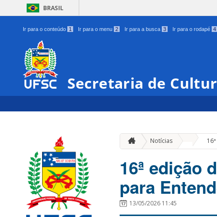
BRASIL
Ir para o conteúdo
1
Ir para o menu
2
Ir para a busca
3
Ir para o rodapé
4
Secretaria de Cultu
»
Notícias
16ª
16ª edição 
para Entend
13/05/2026 11:45