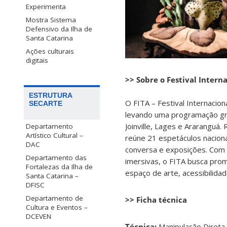
Experimenta
Mostra Sistema
Defensivo da Ilha de
Santa Catarina
Ações culturais
digitais
>> Sobre o Festival Inter
ESTRUTURA
O FITA – Festival Internacio
SECARTE
levando uma programação grat
Joinville, Lages e Araranguá.
Departamento
Artístico Cultural –
reúne 21 espetáculos nacionai
DAC
conversa e exposições. Com 
Departamento das
imersivas, o FITA busca prom
Fortalezas da Ilha de
espaço de arte, acessibilidade
Santa Catarina –
DFISC
Departamento de
>> Ficha técnica
Cultura e Eventos –
DCEVEN
Técnica:
Manipulação Direta