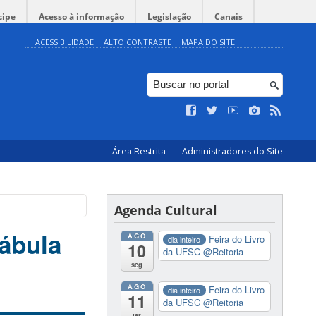
cipe
Acesso à informação
Legislação
Canais
ACESSIBILIDADE
ALTO CONTRASTE
MAPA DO SITE
Área Restrita
Administradores do Site
Agenda Cultural
Fábula
AGO
Feira do Livro
dia inteiro
10
da UFSC
@Reitoria
seg
AGO
Feira do Livro
dia inteiro
11
da UFSC
@Reitoria
ter