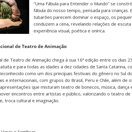
“Uma Fábula para Entender o Mundo” se constr
fábula do nosso tempo, pensada para crianças. 
tubarões parecem dominar o espaço, os peque
conduzem a cena, revelando relações de escuta
experiência visual, poética e onírica.
nacional de Teatro de Animação
nal de Teatro de Animação chega à sua 16ª edição entre os dias 2
uita e para todas as idades a dez cidades de Santa Catarina, co
 Reconhecido como um dos principais festivais do gênero no Sul do
s e internacionais, com grupos do Brasil, Peru e Chile, além de o
apresentações que misturam teatro de bonecos, música, dança e
over encontros entre artistas e público, valorizando o teatro d
, troca cultural e imaginação.
, Varas e Sombras