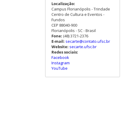
Localização:
Campus Florianópolis - Trindade
Centro de Cultura e Eventos -
Fundos
CEP 88040-900
Florianópolis - SC - Brasil
Fone:
(48) 3721-2376
E-mail:
secarte@contato.ufsc.br
Website:
secarte.ufsc.br
Redes sociais:
Facebook
Instagram
YouTube