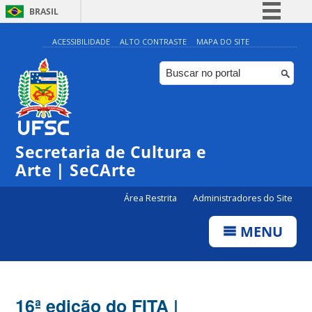
BRASIL
Simplifique!
ACESSIBILIDADE
ALTO CONTRASTE
MAPA DO SITE
Comunica BR
Participe
Acesso à informação
Legislação
Secretaria de Cultura e
Canais
Arte | SeCArte
Área Restrita
Administradores do Site
MENU
16ª edição do FITA |