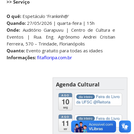
>> Serviço
O quê:
Espetáculo ‘Frankinh@’
Quando:
27/05/2026 | quarta-feira | 15h
Onde:
Auditório Garapuvu | Centro de Cultura e
Eventos | Rua. Eng. Agrônomo Andrei Cristian
Ferreira, 570 – Trindade, Florianópolis
Quanto:
Evento gratuito para todas as idades
Informações:
fitafloripa.com.br
Agenda Cultural
AGO
Feira do Livro
dia inteiro
10
da UFSC
@Reitoria
seg
AGO
Feira do Livro
dia inteiro
11
da UFSC
@Reitoria
ter