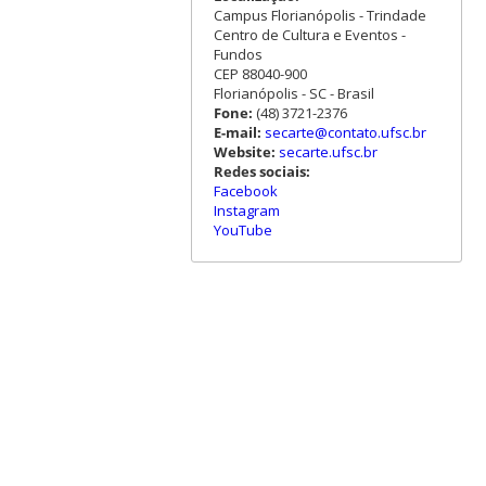
Campus Florianópolis - Trindade
Centro de Cultura e Eventos -
Fundos
CEP 88040-900
Florianópolis - SC - Brasil
Fone:
(48) 3721-2376
E-mail:
secarte@contato.ufsc.br
Website:
secarte.ufsc.br
Redes sociais:
Facebook
Instagram
YouTube