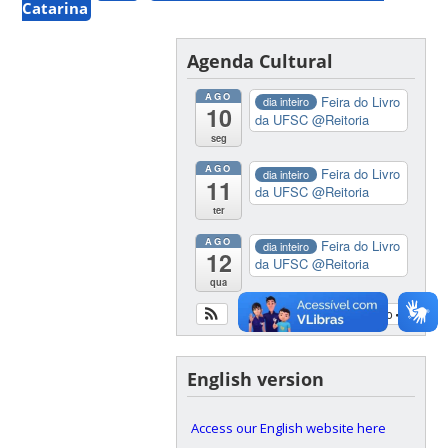
Catarina
Agenda Cultural
AGO
Feira do Livro
dia inteiro
10
da UFSC
@Reitoria
seg
AGO
Feira do Livro
dia inteiro
11
da UFSC
@Reitoria
ter
AGO
Feira do Livro
dia inteiro
12
da UFSC
@Reitoria
qua
Ver calendário
English version
Access our English website here