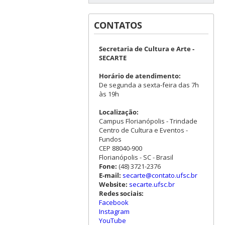
CONTATOS
Secretaria de Cultura e Arte -
SECARTE
Horário de atendimento:
De segunda a sexta-feira das 7h
às 19h
Localização:
Campus Florianópolis - Trindade
Centro de Cultura e Eventos -
Fundos
CEP 88040-900
Florianópolis - SC - Brasil
Fone:
(48) 3721-2376
E-mail:
secarte@contato.ufsc.br
Website:
secarte.ufsc.br
Redes sociais:
Facebook
Instagram
YouTube