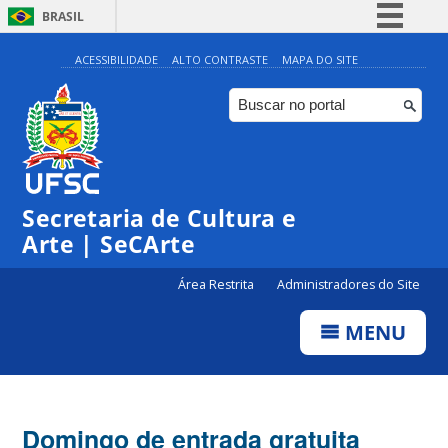
BRASIL
Simplifique!
ACESSIBILIDADE
ALTO CONTRASTE
MAPA DO SITE
Comunica BR
Participe
Acesso à informação
Legislação
Secretaria de Cultura e
Canais
Arte | SeCArte
Área Restrita
Administradores do Site
MENU
Domingo de entrada gratuita