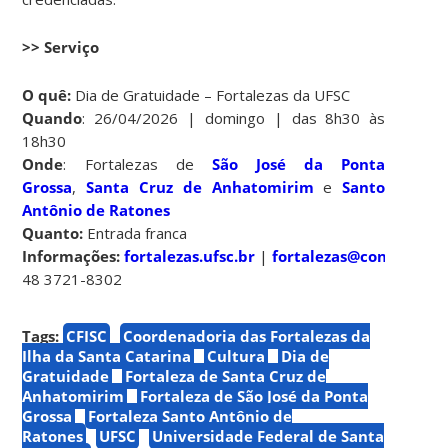
>> Serviço
O quê:
Dia de Gratuidade – Fortalezas da UFSC
Quando
: 26/04/2026 | domingo | das 8h30 às
18h30
Onde
: Fortalezas de
São José da Ponta
Grossa
,
Santa Cruz de Anhatomirim
e
Santo
Antônio de Ratones
Quanto:
Entrada franca
Informações:
fortalezas.ufsc.br
|
fortalezas@contato.ufs
48 3721-8302
Tags:
CFISC
Coordenadoria das Fortalezas da
Ilha da Santa Catarina
Cultura
Dia de
Gratuidade
Fortaleza de Santa Cruz de
Anhatomirim
Fortaleza de São José da Ponta
Grossa
Fortaleza Santo Antônio de
Ratones
UFSC
Universidade Federal de Santa