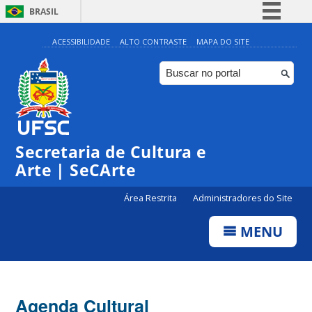
BRASIL
Simplifique!
ACESSIBILIDADE
ALTO CONTRASTE
MAPA DO SITE
Comunica BR
Participe
Acesso à informação
Legislação
Secretaria de Cultura e
Canais
Arte | SeCArte
Área Restrita
Administradores do Site
MENU
Agenda Cultural