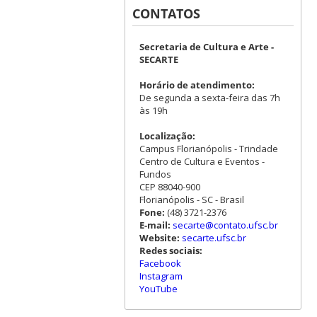
CONTATOS
Secretaria de Cultura e Arte -
SECARTE
Horário de atendimento:
De segunda a sexta-feira das 7h
às 19h
Localização:
Campus Florianópolis - Trindade
Centro de Cultura e Eventos -
Fundos
CEP 88040-900
Florianópolis - SC - Brasil
Fone:
(48) 3721-2376
E-mail:
secarte@contato.ufsc.br
Website:
secarte.ufsc.br
Redes sociais:
Facebook
Instagram
YouTube