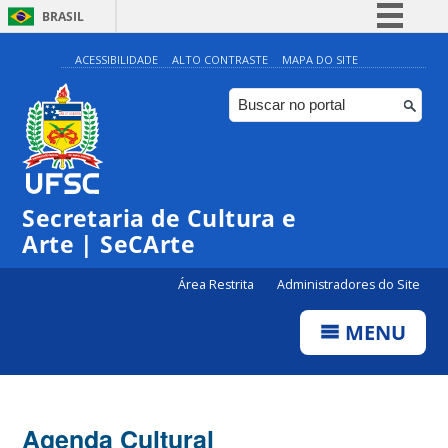
BRASIL
Simplifique!
ACESSIBILIDADE
ALTO CONTRASTE
MAPA DO SITE
Comunica BR
Participe
Acesso à informação
0:00
Legislação
Secretaria de Cultura e
Canais
1:00
Arte | SeCArte
Área Restrita
Administradores do Site
2:00
MENU
3:00
4:00
Agenda Cultural