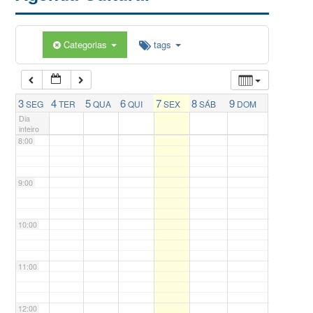
5:00
Categorias
tags
6:00
7:00
3
4
5
6
7
8
9
SEG
TER
QUA
QUI
SEX
SÁB
DOM
Dia
inteiro
8:00
9:00
10:00
11:00
12:00