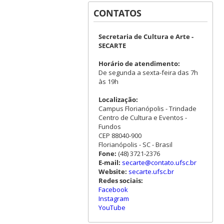
CONTATOS
Secretaria de Cultura e Arte -
SECARTE
Horário de atendimento:
De segunda a sexta-feira das 7h
às 19h
Localização:
Campus Florianópolis - Trindade
Centro de Cultura e Eventos -
Fundos
CEP 88040-900
Florianópolis - SC - Brasil
Fone:
(48) 3721-2376
E-mail:
secarte@contato.ufsc.br
Website:
secarte.ufsc.br
Redes sociais:
Facebook
Instagram
YouTube