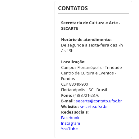
CONTATOS
Secretaria de Cultura e Arte -
SECARTE
Horário de atendimento:
De segunda a sexta-feira das 7h
às 19h
Localização:
Campus Florianópolis - Trindade
Centro de Cultura e Eventos -
Fundos
CEP 88040-900
Florianópolis - SC - Brasil
Fone:
(48) 3721-2376
E-mail:
secarte@contato.ufsc.br
Website:
secarte.ufsc.br
Redes sociais:
Facebook
Instagram
YouTube