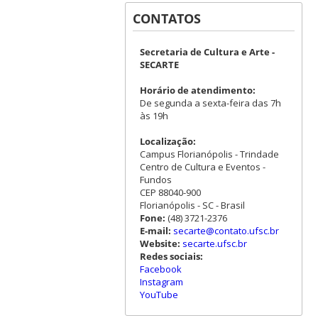
CONTATOS
Secretaria de Cultura e Arte -
SECARTE
Horário de atendimento:
De segunda a sexta-feira das 7h
às 19h
Localização:
Campus Florianópolis - Trindade
Centro de Cultura e Eventos -
Fundos
CEP 88040-900
Florianópolis - SC - Brasil
Fone:
(48) 3721-2376
E-mail:
secarte@contato.ufsc.br
Website:
secarte.ufsc.br
Redes sociais:
Facebook
Instagram
YouTube