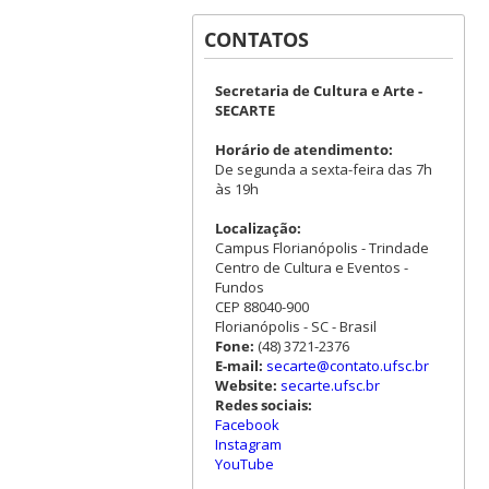
CONTATOS
Secretaria de Cultura e Arte -
SECARTE
Horário de atendimento:
De segunda a sexta-feira das 7h
às 19h
Localização:
Campus Florianópolis - Trindade
Centro de Cultura e Eventos -
Fundos
CEP 88040-900
Florianópolis - SC - Brasil
Fone:
(48) 3721-2376
E-mail:
secarte@contato.ufsc.br
Website:
secarte.ufsc.br
Redes sociais:
Facebook
Instagram
YouTube