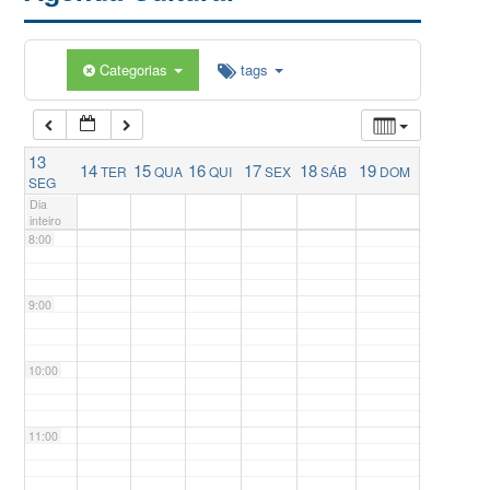
5:00
Categorias
tags
6:00
13
14
15
16
17
18
19
TER
QUA
QUI
SEX
SÁB
DOM
7:00
SEG
Dia
inteiro
8:00
9:00
10:00
11:00