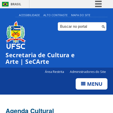
BRASIL
Simplifique!
ACESSIBILIDADE
ALTO CONTRASTE
MAPA DO SITE
Comunica BR
Participe
Acesso à informação
Legislação
0:00
Secretaria de Cultura e
Canais
Arte | SeCArte
1:00
Área Restrita
Administradores do Site
2:00
MENU
3:00
4:00
Agenda Cultural