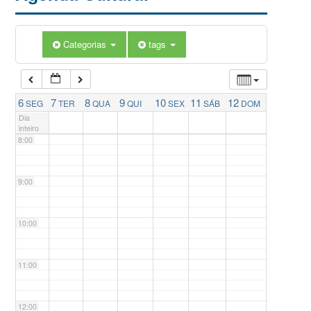
5:00
Categorias
tags
6:00
7:00
6
7
8
9
10
11
12
SEG
TER
QUA
QUI
SEX
SÁB
DOM
Dia
inteiro
8:00
9:00
10:00
11:00
12:00