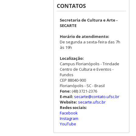
CONTATOS
Secretaria de Cultura e Arte -
SECARTE
Horário de atendimento:
De segunda a sexta-feira das 7h
às 19h
Localização:
Campus Florianópolis - Trindade
Centro de Cultura e Eventos -
Fundos
CEP 88040-900
Florianópolis - SC - Brasil
Fone:
(48) 3721-2376
E-mail:
secarte@contato.ufsc.br
Website:
secarte.ufsc.br
Redes sociais:
Facebook
Instagram
YouTube