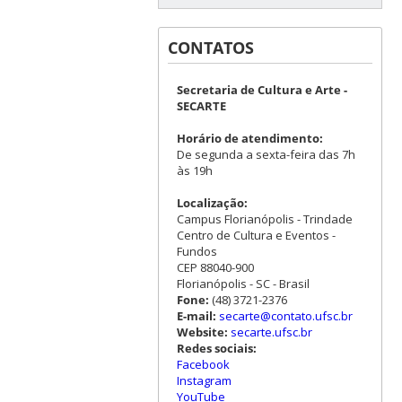
CONTATOS
Secretaria de Cultura e Arte -
SECARTE
Horário de atendimento:
De segunda a sexta-feira das 7h
às 19h
Localização:
Campus Florianópolis - Trindade
Centro de Cultura e Eventos -
Fundos
CEP 88040-900
Florianópolis - SC - Brasil
Fone:
(48) 3721-2376
E-mail:
secarte@contato.ufsc.br
Website:
secarte.ufsc.br
Redes sociais:
Facebook
Instagram
YouTube