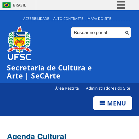
BRASIL
Simplifique!
ACESSIBILIDADE
ALTO CONTRASTE
MAPA DO SITE
Comunica BR
Participe
Acesso à informação
Legislação
Secretaria de Cultura e
Canais
Arte | SeCArte
Área Restrita
Administradores do Site
MENU
Agenda Cultural