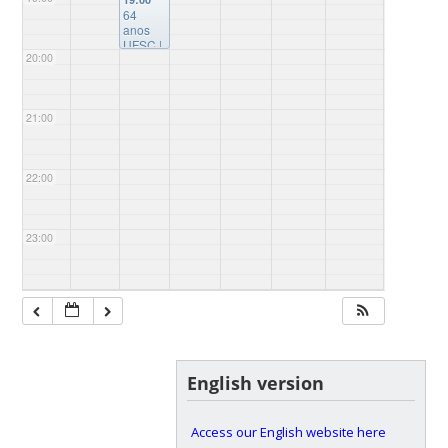
64
anos
UFSC |
20:00
Orquest
ra
Filarmô
nica
21:00
Catarin
ense –
OFiC
@Igreji
22:00
nha da
UFSC
23:00
English version
Access our English website here