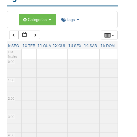
Categorias
tags
9
10
11
12
13
14
15
SEG
TER
QUA
QUI
SEX
SÁB
DOM
Dia
inteiro
0:00
1:00
2:00
3:00
4:00