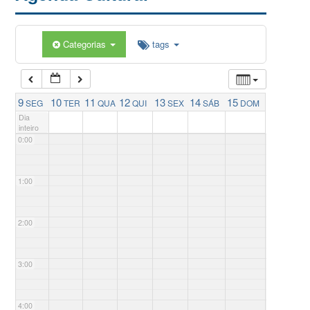
Categorias
tags
9
10
11
12
13
14
15
SEG
TER
QUA
QUI
SEX
SÁB
DOM
Dia
inteiro
0:00
1:00
2:00
3:00
4:00