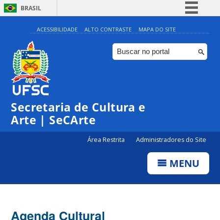
BRASIL
Simplifique!
ACESSIBILIDADE
ALTO CONTRASTE
MAPA DO SITE
Comunica BR
Participe
Acesso à informação
Legislação
Secretaria de Cultura e
Canais
Arte | SeCArte
Área Restrita
Administradores do Site
MENU
Agenda Cultural