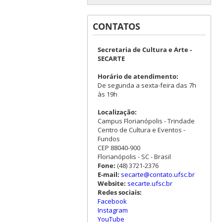
CONTATOS
Secretaria de Cultura e Arte -
SECARTE
Horário de atendimento:
De segunda a sexta-feira das 7h
às 19h
Localização:
Campus Florianópolis - Trindade
Centro de Cultura e Eventos -
Fundos
CEP 88040-900
Florianópolis - SC - Brasil
Fone:
(48) 3721-2376
E-mail:
secarte@contato.ufsc.br
Website:
secarte.ufsc.br
Redes sociais:
Facebook
Instagram
YouTube