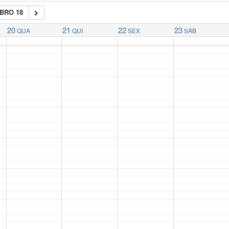
BRO 18
20
21
22
23
QUA
QUI
SEX
SÁB