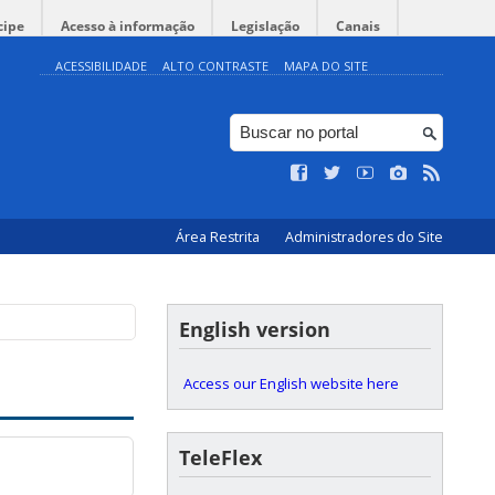
cipe
Acesso à informação
Legislação
Canais
ACESSIBILIDADE
ALTO CONTRASTE
MAPA DO SITE
Área Restrita
Administradores do Site
English version
Access our English website here
TeleFlex