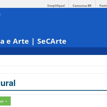
Simplifique!
Comunica BR
Parti
ra e Arte | SeCArte
ural
ags