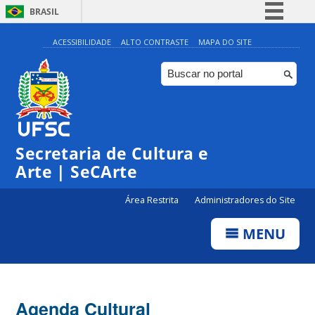
BRASIL
Simplifique!
ACESSIBILIDADE
ALTO CONTRASTE
MAPA DO SITE
Comunica BR
Participe
Acesso à informação
Legislação
Secretaria de Cultura e
Canais
Arte | SeCArte
Área Restrita
Administradores do Site
MENU
Agenda Cultural