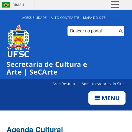
BRASIL
Simplifique!
ACESSIBILIDADE
ALTO CONTRASTE
MAPA DO SITE
Comunica BR
Participe
Acesso à informação
Legislação
Secretaria de Cultura e
Canais
Arte | SeCArte
Área Restrita
Administradores do Site
MENU
Agenda Cultural