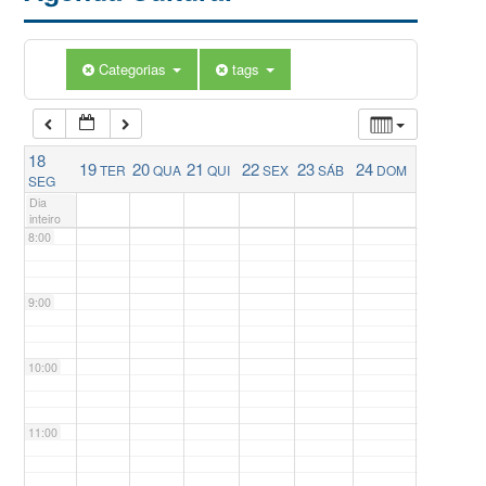
5:00
Categorias
tags
6:00
18
19
20
21
22
23
24
TER
QUA
QUI
SEX
SÁB
DOM
7:00
SEG
Dia
inteiro
8:00
9:00
10:00
11:00