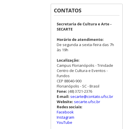
CONTATOS
Secretaria de Cultura e Arte -
SECARTE
Horário de atendimento:
De segunda a sexta-feira das 7h
às 19h
Localização:
Campus Florianópolis - Trindade
Centro de Cultura e Eventos -
Fundos
CEP 88040-900
Florianópolis - SC - Brasil
Fone:
(48) 3721-2376
E-mail:
secarte@contato.ufsc.br
Website:
secarte.ufsc.br
Redes sociais:
Facebook
Instagram
YouTube