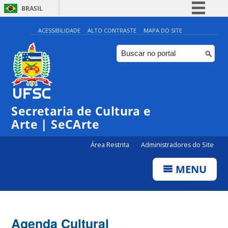
BRASIL
Simplifique!
ACESSIBILIDADE
ALTO CONTRASTE
MAPA DO SITE
Comunica BR
Participe
Acesso à informação
Legislação
0:00
Secretaria de Cultura e
Canais
Arte | SeCArte
1:00
Área Restrita
Administradores do Site
2:00
MENU
3:00
4:00
Agenda Cultural