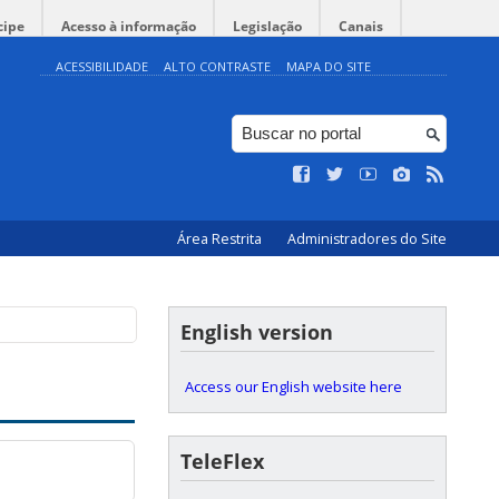
cipe
Acesso à informação
Legislação
Canais
ACESSIBILIDADE
ALTO CONTRASTE
MAPA DO SITE
Área Restrita
Administradores do Site
English version
Access our English website here
TeleFlex