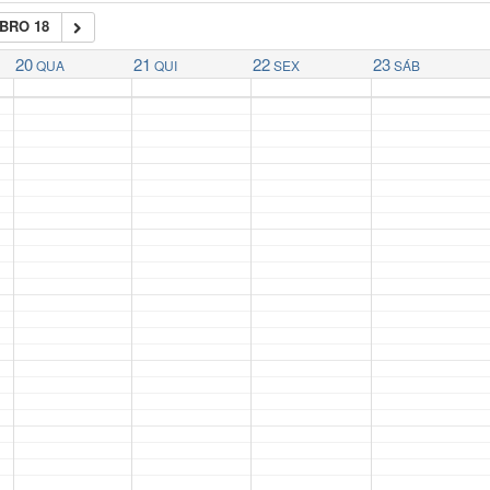
BRO 18
20
21
22
23
QUA
QUI
SEX
SÁB