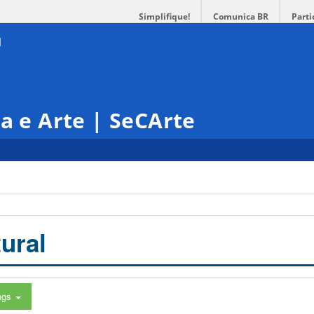
Simplifique!
Comunica BR
Parti
ra e Arte | SeCArte
ural
ags