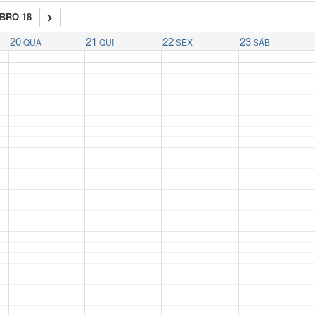
BRO 18
20
21
22
23
QUA
QUI
SEX
SÁB