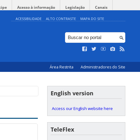
cipe
Acesso à informação
Legislação
Canais
ACESSIBILIDADE
ALTO CONTRASTE
MAPA DO SITE
Área Restrita
Administradores do Site
English version
Access our English website here
TeleFlex