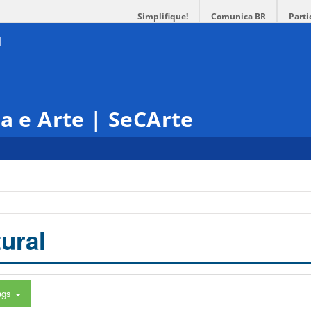
Simplifique!
Comunica BR
Parti
ra e Arte | SeCArte
ural
ags