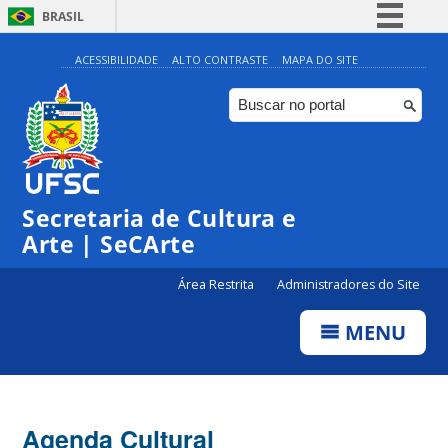
BRASIL
Simplifique!
ACESSIBILIDADE
ALTO CONTRASTE
MAPA DO SITE
Comunica BR
Participe
Acesso à informação
Legislação
0:00
Secretaria de Cultura e
Canais
Arte | SeCArte
1:00
Área Restrita
Administradores do Site
2:00
MENU
3:00
4:00
Agenda Cultural