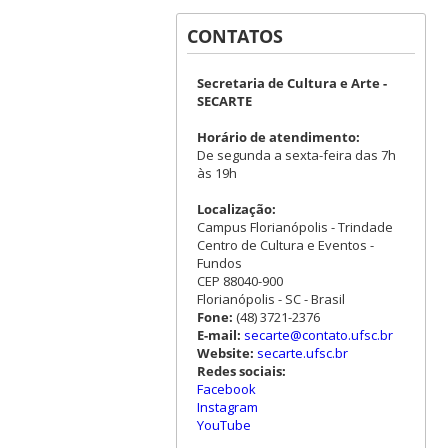
CONTATOS
Secretaria de Cultura e Arte -
SECARTE
Horário de atendimento:
De segunda a sexta-feira das 7h
às 19h
Localização:
Campus Florianópolis - Trindade
Centro de Cultura e Eventos -
Fundos
CEP 88040-900
Florianópolis - SC - Brasil
Fone:
(48) 3721-2376
E-mail:
secarte@contato.ufsc.br
Website:
secarte.ufsc.br
Redes sociais:
Facebook
Instagram
YouTube