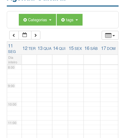
5:00
Categorias
tags
6:00
11
12
13
14
15
16
17
TER
QUA
QUI
SEX
SÁB
DOM
7:00
SEG
Dia
inteiro
8:00
9:00
10:00
11:00