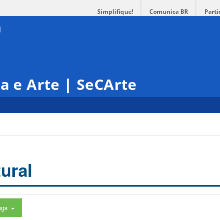
Simplifique!
Comunica BR
Parti
ra e Arte | SeCArte
ural
ags