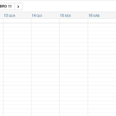
BRO 11
13
14
15
16
QUA
QUI
SEX
SÁB