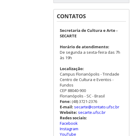
CONTATOS
Secretaria de Cultura e Arte -
SECARTE
Horário de atendimento:
De segunda a sexta-feira das 7h
às 19h
Localização:
Campus Florianópolis - Trindade
Centro de Cultura e Eventos -
Fundos
CEP 88040-900
Florianópolis - SC - Brasil
Fone:
(48) 3721-2376
E-mail:
secarte@contato.ufsc.br
Website:
secarte.ufsc.br
Redes sociais:
Facebook
Instagram
YouTube