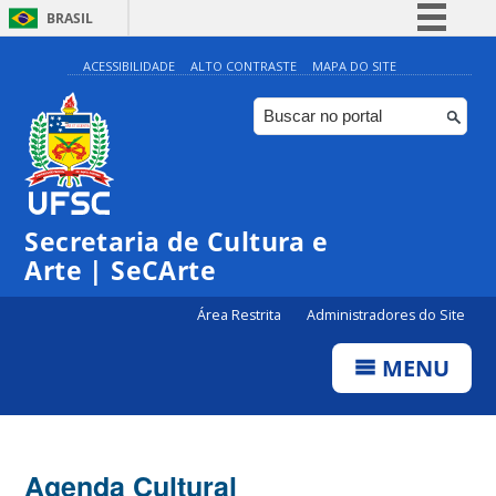
BRASIL
Simplifique!
ACESSIBILIDADE
ALTO CONTRASTE
MAPA DO SITE
Comunica BR
Participe
Acesso à informação
Legislação
Secretaria de Cultura e
Canais
Arte | SeCArte
Área Restrita
Administradores do Site
MENU
Agenda Cultural