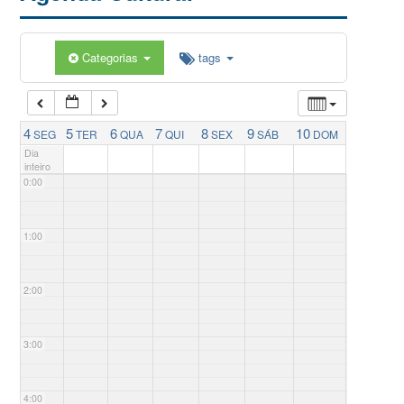
Categorias
tags
4
5
6
7
8
9
10
SEG
TER
QUA
QUI
SEX
SÁB
DOM
Dia
inteiro
0:00
1:00
2:00
3:00
4:00