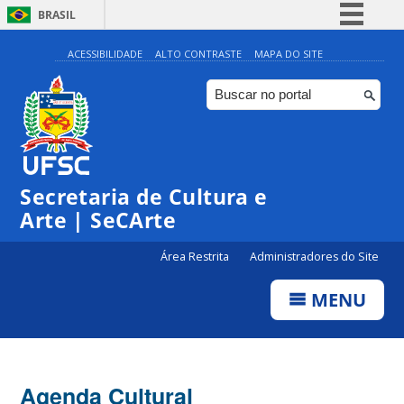
BRASIL
Simplifique!
ACESSIBILIDADE
ALTO CONTRASTE
MAPA DO SITE
Comunica BR
Participe
Acesso à informação
0:00
Legislação
Secretaria de Cultura e
Canais
1:00
Arte | SeCArte
Área Restrita
Administradores do Site
2:00
MENU
3:00
4:00
Agenda Cultural