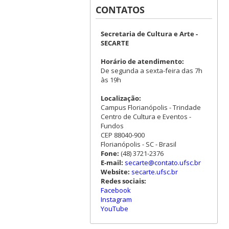
CONTATOS
Secretaria de Cultura e Arte -
SECARTE
Horário de atendimento:
De segunda a sexta-feira das 7h
às 19h
Localização:
Campus Florianópolis - Trindade
Centro de Cultura e Eventos -
Fundos
CEP 88040-900
Florianópolis - SC - Brasil
Fone:
(48) 3721-2376
E-mail:
secarte@contato.ufsc.br
Website:
secarte.ufsc.br
Redes sociais:
Facebook
Instagram
YouTube