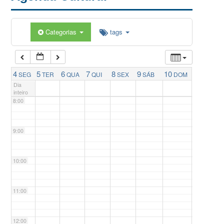
5:00
Categorias
tags
6:00
7:00
4
5
6
7
8
9
10
SEG
TER
QUA
QUI
SEX
SÁB
DOM
Dia
inteiro
8:00
9:00
10:00
11:00
12:00