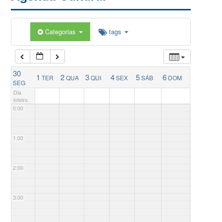
Categorias
tags
30
1
2
3
4
5
6
TER
QUA
QUI
SEX
SÁB
DOM
SEG
Dia
inteiro
0:00
1:00
2:00
3:00