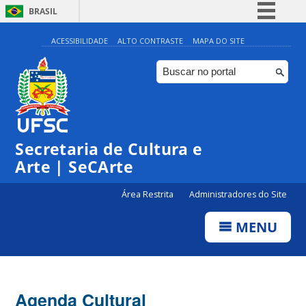
BRASIL
Simplifique!
ACESSIBILIDADE
ALTO CONTRASTE
MAPA DO SITE
Comunica BR
Participe
Acesso à informação
Legislação
Secretaria de Cultura e
Canais
Arte | SeCArte
Área Restrita
Administradores do Site
MENU
Agenda Cultural