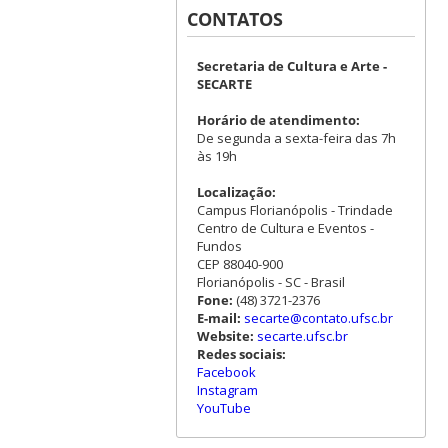
CONTATOS
Secretaria de Cultura e Arte -
SECARTE
Horário de atendimento:
De segunda a sexta-feira das 7h
às 19h
Localização:
Campus Florianópolis - Trindade
Centro de Cultura e Eventos -
Fundos
CEP 88040-900
Florianópolis - SC - Brasil
Fone:
(48) 3721-2376
E-mail:
secarte@contato.ufsc.br
Website:
secarte.ufsc.br
Redes sociais:
Facebook
Instagram
YouTube