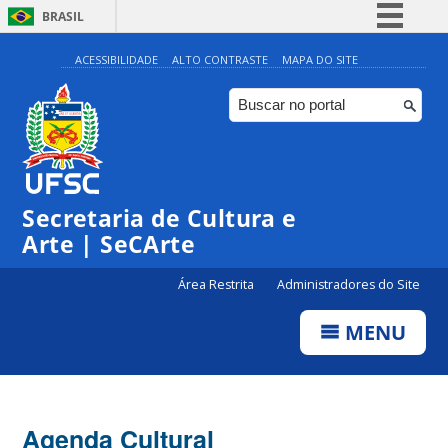
BRASIL
Simplifique!
ACESSIBILIDADE
ALTO CONTRASTE
MAPA DO SITE
Comunica BR
Participe
Acesso à informação
0:00
Legislação
Secretaria de Cultura e
Canais
1:00
Arte | SeCArte
Área Restrita
Administradores do Site
2:00
MENU
3:00
4:00
Agenda Cultural