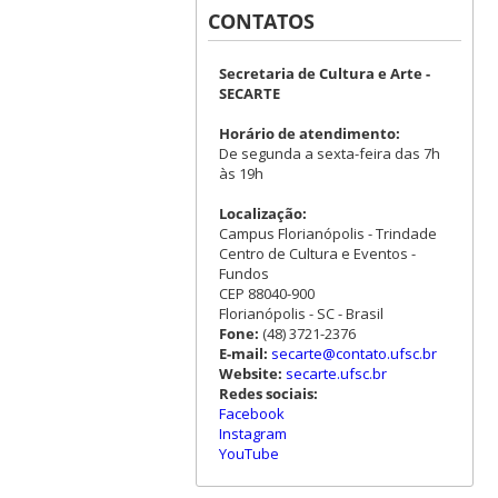
CONTATOS
Secretaria de Cultura e Arte -
SECARTE
Horário de atendimento:
De segunda a sexta-feira das 7h
às 19h
Localização:
Campus Florianópolis - Trindade
Centro de Cultura e Eventos -
Fundos
CEP 88040-900
Florianópolis - SC - Brasil
Fone:
(48) 3721-2376
E-mail:
secarte@contato.ufsc.br
Website:
secarte.ufsc.br
Redes sociais:
Facebook
Instagram
YouTube