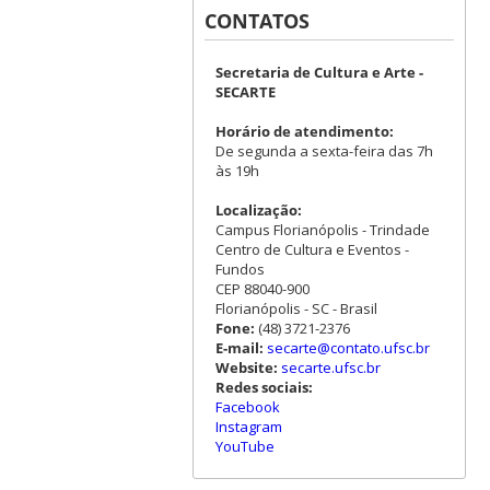
CONTATOS
Secretaria de Cultura e Arte -
SECARTE
Horário de atendimento:
De segunda a sexta-feira das 7h
às 19h
Localização:
Campus Florianópolis - Trindade
Centro de Cultura e Eventos -
Fundos
CEP 88040-900
Florianópolis - SC - Brasil
Fone:
(48) 3721-2376
E-mail:
secarte@contato.ufsc.br
Website:
secarte.ufsc.br
Redes sociais:
Facebook
Instagram
YouTube