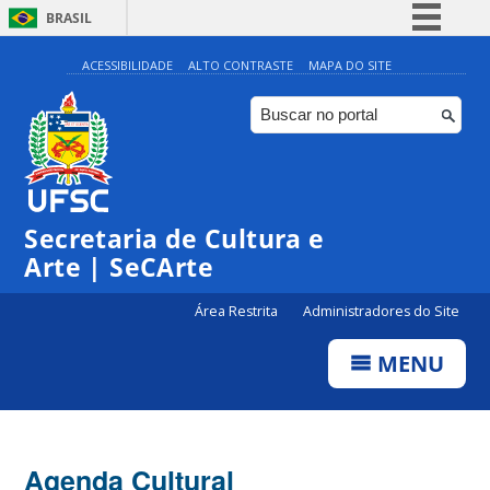
BRASIL
Simplifique!
ACESSIBILIDADE
ALTO CONTRASTE
MAPA DO SITE
Comunica BR
Participe
Acesso à informação
0:00
Legislação
Secretaria de Cultura e
Canais
1:00
Arte | SeCArte
Área Restrita
Administradores do Site
2:00
MENU
3:00
4:00
Agenda Cultural