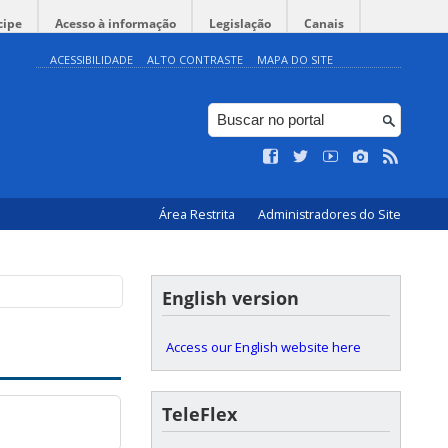
cipe
Acesso à informação
Legislação
Canais
ACESSIBILIDADE
ALTO CONTRASTE
MAPA DO SITE
Área Restrita
Administradores do Site
English version
Access our English website here
TeleFlex