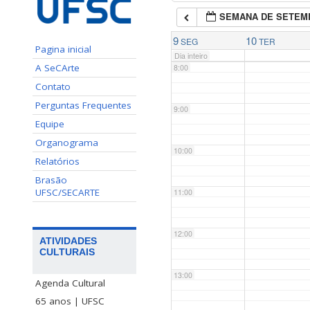
SEMANA DE SETEM
7:00
9
10
SEG
TER
Pagina inicial
Dia inteiro
A SeCArte
8:00
Contato
Perguntas Frequentes
9:00
Equipe
Organograma
10:00
Relatórios
Brasão
UFSC/SECARTE
11:00
12:00
ATIVIDADES
CULTURAIS
13:00
Agenda Cultural
65 anos | UFSC