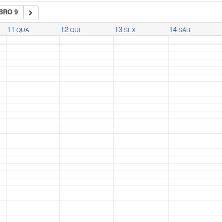
BRO 9
11
12
13
14
QUA
QUI
SEX
SÁB