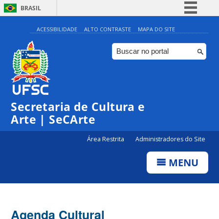
BRASIL
Simplifique!
ACESSIBILIDADE
ALTO CONTRASTE
MAPA DO SITE
Comunica BR
Participe
Acesso à informação
Legislação
Secretaria de Cultura e
Canais
Arte | SeCArte
Área Restrita
Administradores do Site
MENU
Agenda Cultural