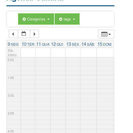
Categorias
tags
9
10
11
12
13
14
15
SEG
TER
QUA
QUI
SEX
SÁB
DOM
Dia
inteiro
0:00
1:00
2:00
3:00
4:00