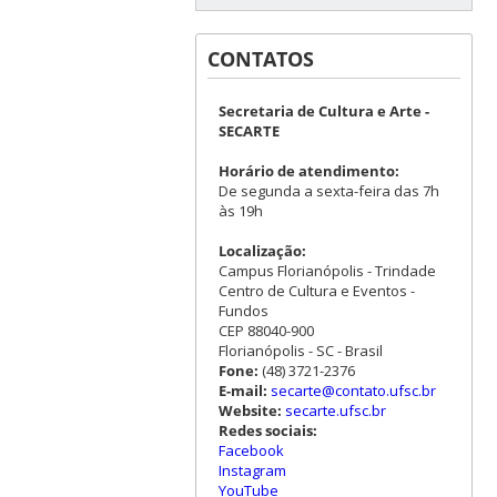
CONTATOS
Secretaria de Cultura e Arte -
SECARTE
Horário de atendimento:
De segunda a sexta-feira das 7h
às 19h
Localização:
Campus Florianópolis - Trindade
Centro de Cultura e Eventos -
Fundos
CEP 88040-900
Florianópolis - SC - Brasil
Fone:
(48) 3721-2376
E-mail:
secarte@contato.ufsc.br
Website:
secarte.ufsc.br
Redes sociais:
Facebook
Instagram
YouTube