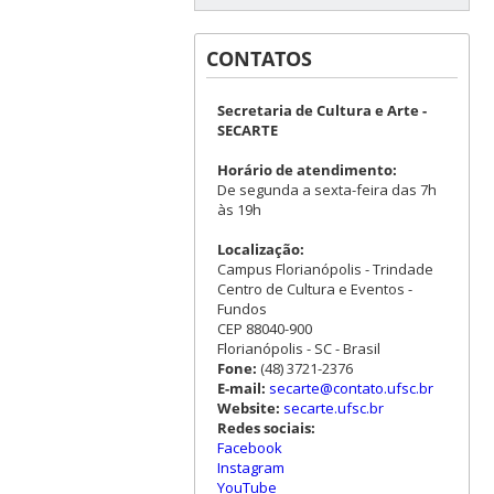
CONTATOS
Secretaria de Cultura e Arte -
SECARTE
Horário de atendimento:
De segunda a sexta-feira das 7h
às 19h
Localização:
Campus Florianópolis - Trindade
Centro de Cultura e Eventos -
Fundos
CEP 88040-900
Florianópolis - SC - Brasil
Fone:
(48) 3721-2376
E-mail:
secarte@contato.ufsc.br
Website:
secarte.ufsc.br
Redes sociais:
Facebook
Instagram
YouTube