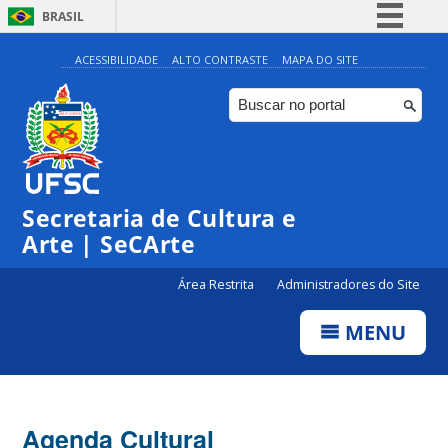
BRASIL
Simplifique!
ACESSIBILIDADE
ALTO CONTRASTE
MAPA DO SITE
Comunica BR
Participe
Acesso à informação
Legislação
Secretaria de Cultura e
Canais
Arte | SeCArte
Área Restrita
Administradores do Site
MENU
Agenda Cultural