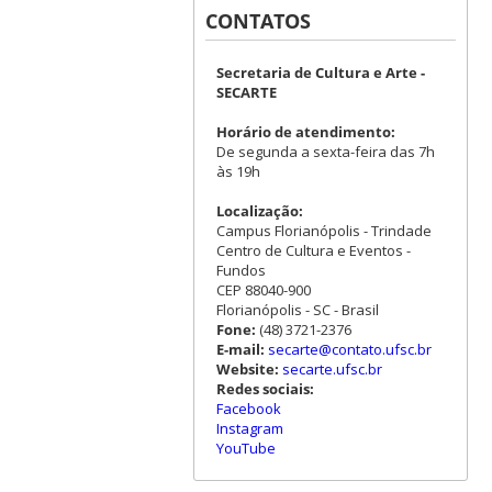
CONTATOS
Secretaria de Cultura e Arte -
SECARTE
Horário de atendimento:
De segunda a sexta-feira das 7h
às 19h
Localização:
Campus Florianópolis - Trindade
Centro de Cultura e Eventos -
Fundos
CEP 88040-900
Florianópolis - SC - Brasil
Fone:
(48) 3721-2376
E-mail:
secarte@contato.ufsc.br
Website:
secarte.ufsc.br
Redes sociais:
Facebook
Instagram
YouTube