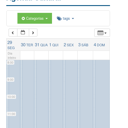
5:00
Categorias
tags
6:00
29
30
31
1
2
3
4
TER
QUA
QUI
SEX
SÁB
DOM
7:00
SEG
Dia
inteiro
8:00
9:00
10:00
11:00