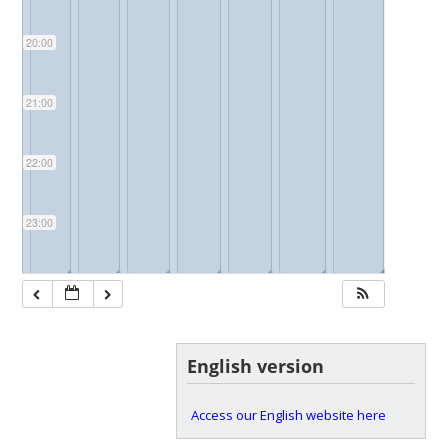
20:00
21:00
22:00
23:00
◢
◢
◢
◢
◢
◢
◢
◢
◢
◢
◢
◢
◢
◢
English version
Access our English website here