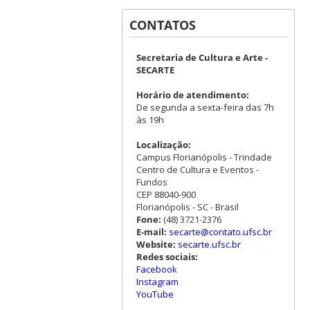
CONTATOS
Secretaria de Cultura e Arte -
SECARTE
Horário de atendimento:
De segunda a sexta-feira das 7h
às 19h
Localização:
Campus Florianópolis - Trindade
Centro de Cultura e Eventos -
Fundos
CEP 88040-900
Florianópolis - SC - Brasil
Fone:
(48) 3721-2376
E-mail:
secarte@contato.ufsc.br
Website:
secarte.ufsc.br
Redes sociais:
Facebook
Instagram
YouTube