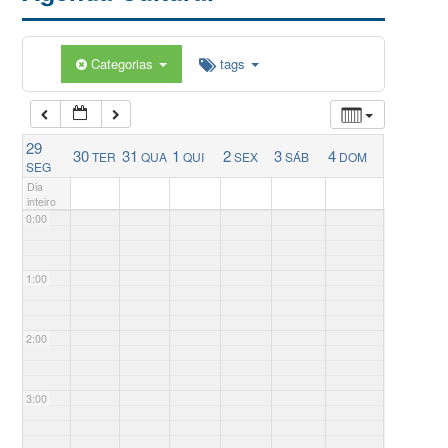
Categorias
tags
29
30
31
1
2
3
4
TER
QUA
QUI
SEX
SÁB
DOM
SEG
Dia
inteiro
0:00
1:00
2:00
3:00