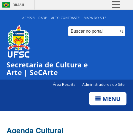
BRASIL
Simplifique!
ACESSIBILIDADE
ALTO CONTRASTE
MAPA DO SITE
Comunica BR
Participe
Acesso à informação
Legislação
Secretaria de Cultura e
Canais
Arte | SeCArte
Área Restrita
Administradores do Site
MENU
Agenda Cultural