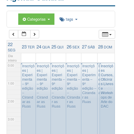
Categorias
tags
22
23
24
25
26
27
28
TER
QUA
QUI
SEX
SÁB
DOM
SEG
Dia
inteiro
◤
◤
◤
◤
◤
◤
◤
0:00
Inscriçõ
Inscriçõ
Inscriçõ
Inscriçõ
Inscriçõ
Inscriçõe
Inscriçõ
es |
es |
es |
es |
es |
s |
es
Experi
Experi
Experi
Experi
Experim
Experim
Cursos,
menta
menta
menta –
menta –
enta –
enta – 9ª
Oficina
1:00
– 9ª
– 9ª
9ª
9ª
9ª
edição –
s Livres
edição
edição
edição
edição
edição –
Cirandar
e
–
–
–
–
Ciranda
as Ruas
Worksh
Cirand
Cirand
Ciranda
Ciranda
r as
ops de
2:00
ar as
ar as
r as
r as
Ruas
Arte do
Ruas
Ruas
Ruas
Ruas
DAC
3:00