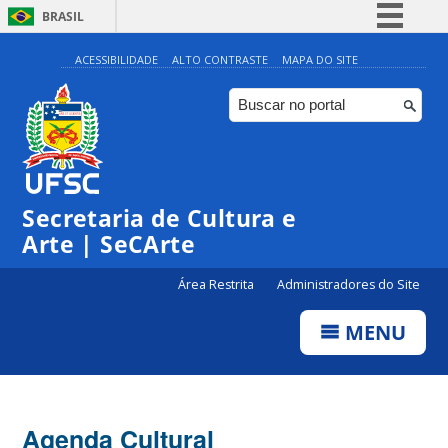
BRASIL
Simplifique!
ACESSIBILIDADE
ALTO CONTRASTE
MAPA DO SITE
Comunica BR
Participe
Acesso à informação
Legislação
Secretaria de Cultura e
Canais
Arte | SeCArte
Área Restrita
Administradores do Site
MENU
Agenda Cultural