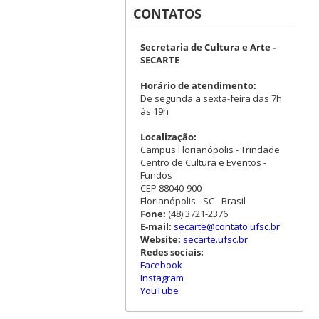
CONTATOS
Secretaria de Cultura e Arte -
SECARTE
Horário de atendimento:
De segunda a sexta-feira das 7h
às 19h
Localização:
Campus Florianópolis - Trindade
Centro de Cultura e Eventos -
Fundos
CEP 88040-900
Florianópolis - SC - Brasil
Fone:
(48) 3721-2376
E-mail:
secarte@contato.ufsc.br
Website:
secarte.ufsc.br
Redes sociais:
Facebook
Instagram
YouTube