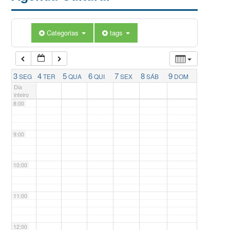
5:00
Categorias
tags
6:00
7:00
3
4
5
6
7
8
9
SEG
TER
QUA
QUI
SEX
SÁB
DOM
Dia
inteiro
8:00
9:00
10:00
11:00
12:00