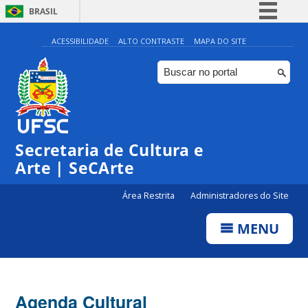
BRASIL
Simplifique!
ACESSIBILIDADE
ALTO CONTRASTE
MAPA DO SITE
Comunica BR
Participe
Acesso à informação
0:00
Legislação
Secretaria de Cultura e
Canais
1:00
Arte | SeCArte
Área Restrita
Administradores do Site
2:00
MENU
3:00
4:00
Agenda Cultural