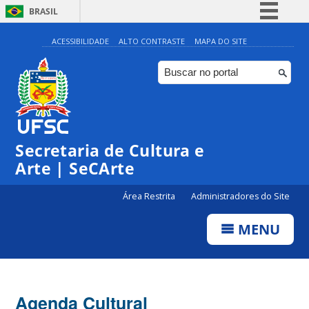
BRASIL
Simplifique!
ACESSIBILIDADE
ALTO CONTRASTE
MAPA DO SITE
Comunica BR
Participe
Acesso à informação
Legislação
Secretaria de Cultura e
Canais
Arte | SeCArte
Área Restrita
Administradores do Site
MENU
Agenda Cultural