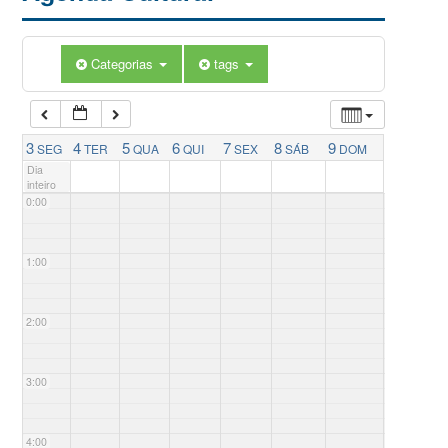
Categorias
tags
3
4
5
6
7
8
9
SEG
TER
QUA
QUI
SEX
SÁB
DOM
Dia
inteiro
0:00
1:00
2:00
3:00
4:00