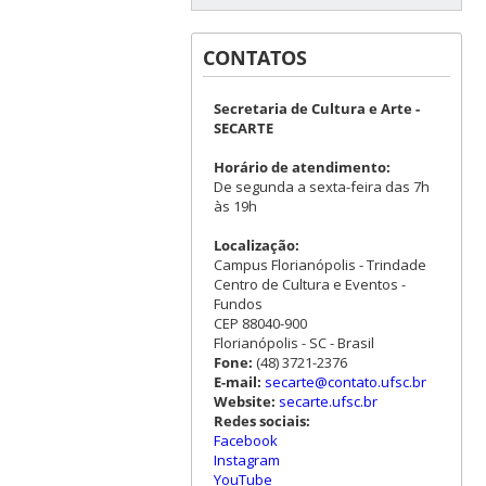
CONTATOS
Secretaria de Cultura e Arte -
SECARTE
Horário de atendimento:
De segunda a sexta-feira das 7h
às 19h
Localização:
Campus Florianópolis - Trindade
Centro de Cultura e Eventos -
Fundos
CEP 88040-900
Florianópolis - SC - Brasil
Fone:
(48) 3721-2376
E-mail:
secarte@contato.ufsc.br
Website:
secarte.ufsc.br
Redes sociais:
Facebook
Instagram
YouTube