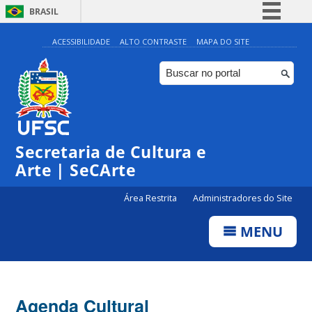
BRASIL
Simplifique!
ACESSIBILIDADE
ALTO CONTRASTE
MAPA DO SITE
Comunica BR
Participe
Acesso à informação
0:00
Legislação
Secretaria de Cultura e
Canais
1:00
Arte | SeCArte
Área Restrita
Administradores do Site
2:00
MENU
3:00
4:00
Agenda Cultural