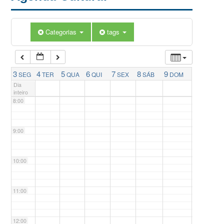
5:00
Categorias
tags
6:00
7:00
3
4
5
6
7
8
9
SEG
TER
QUA
QUI
SEX
SÁB
DOM
Dia
inteiro
8:00
9:00
10:00
11:00
12:00