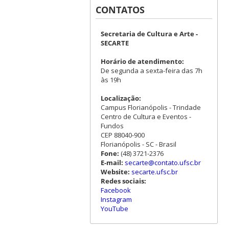
CONTATOS
Secretaria de Cultura e Arte -
SECARTE
Horário de atendimento:
De segunda a sexta-feira das 7h
às 19h
Localização:
Campus Florianópolis - Trindade
Centro de Cultura e Eventos -
Fundos
CEP 88040-900
Florianópolis - SC - Brasil
Fone:
(48) 3721-2376
E-mail:
secarte@contato.ufsc.br
Website:
secarte.ufsc.br
Redes sociais:
Facebook
Instagram
YouTube