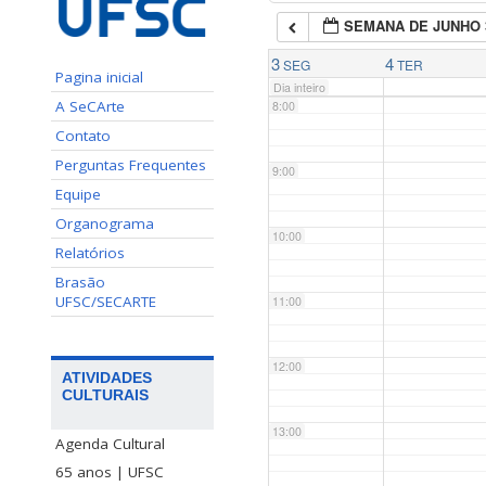
SEMANA DE JUNHO 
7:00
3
4
SEG
TER
Pagina inicial
Dia inteiro
A SeCArte
8:00
Contato
Perguntas Frequentes
9:00
Equipe
Organograma
10:00
Relatórios
Brasão
UFSC/SECARTE
11:00
12:00
ATIVIDADES
CULTURAIS
13:00
Agenda Cultural
65 anos | UFSC