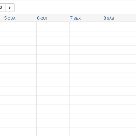
3
5
6
7
8
QUA
QUI
SEX
SÁB