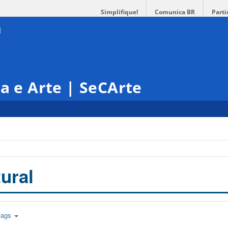
Simplifique!
Comunica BR
Parti
ra e Arte | SeCArte
ural
tags