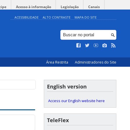
cipe
Acesso à informação
Legislação
Canais
ACESSIBILIDADE
ALTO CONTRASTE
MAPA DO SITE
Área Restrita
Administradores do Site
English version
Access our English website here
TeleFlex