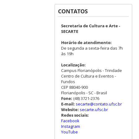
CONTATOS
Secretaria de Cultura e Arte -
SECARTE
Horário de atendimento:
De segunda a sexta-feira das 7h
às 19h
Localização:
Campus Florianópolis - Trindade
Centro de Cultura e Eventos -
Fundos
CEP 88040-900
Florianópolis - SC - Brasil
Fone:
(48) 3721-2376
E-mail:
secarte@contato.ufsc.br
Website:
secarte.ufsc.br
Redes sociais:
Facebook
Instagram
YouTube