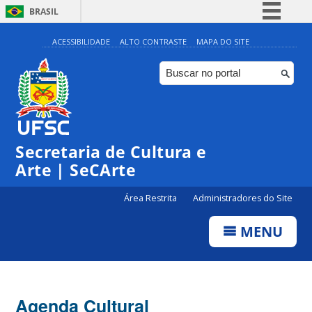
BRASIL
Simplifique!
ACESSIBILIDADE
ALTO CONTRASTE
MAPA DO SITE
Comunica BR
Participe
Acesso à informação
Legislação
0:00
Secretaria de Cultura e
Canais
Arte | SeCArte
1:00
Área Restrita
Administradores do Site
2:00
MENU
3:00
4:00
Agenda Cultural