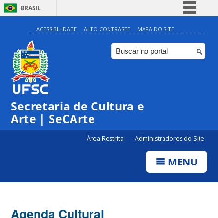
BRASIL
Simplifique!
ACESSIBILIDADE
ALTO CONTRASTE
MAPA DO SITE
Comunica BR
Participe
Acesso à informação
0:00
Legislação
Secretaria de Cultura e
Canais
1:00
Arte | SeCArte
Área Restrita
Administradores do Site
2:00
MENU
3:00
4:00
Agenda Cultural