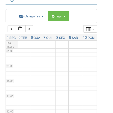
5:00
Categorias
tags
6:00
7:00
4
5
6
7
8
9
10
SEG
TER
QUA
QUI
SEX
SÁB
DOM
Dia
inteiro
8:00
9:00
10:00
11:00
12:00