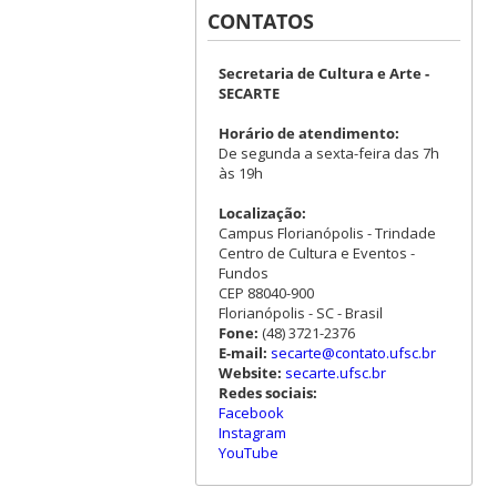
CONTATOS
Secretaria de Cultura e Arte -
SECARTE
Horário de atendimento:
De segunda a sexta-feira das 7h
às 19h
Localização:
Campus Florianópolis - Trindade
Centro de Cultura e Eventos -
Fundos
CEP 88040-900
Florianópolis - SC - Brasil
Fone:
(48) 3721-2376
E-mail:
secarte@contato.ufsc.br
Website:
secarte.ufsc.br
Redes sociais:
Facebook
Instagram
YouTube