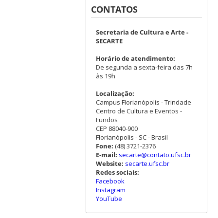
CONTATOS
Secretaria de Cultura e Arte -
SECARTE
Horário de atendimento:
De segunda a sexta-feira das 7h
às 19h
Localização:
Campus Florianópolis - Trindade
Centro de Cultura e Eventos -
Fundos
CEP 88040-900
Florianópolis - SC - Brasil
Fone:
(48) 3721-2376
E-mail:
secarte@contato.ufsc.br
Website:
secarte.ufsc.br
Redes sociais:
Facebook
Instagram
YouTube