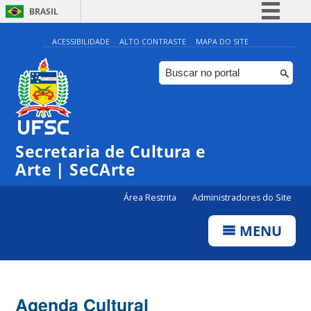
BRASIL
Simplifique!
ACESSIBILIDADE
ALTO CONTRASTE
MAPA DO SITE
Comunica BR
Participe
Acesso à informação
0:00
Legislação
Secretaria de Cultura e
Canais
1:00
Arte | SeCArte
Área Restrita
Administradores do Site
2:00
MENU
3:00
4:00
Agenda Cultural