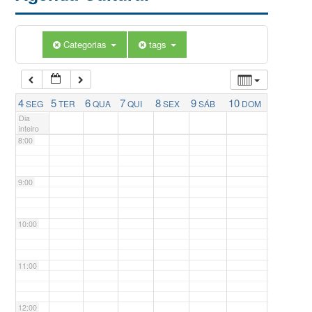
5:00
Categorias
tags
6:00
7:00
4
5
6
7
8
9
10
SEG
TER
QUA
QUI
SEX
SÁB
DOM
Dia
inteiro
8:00
9:00
10:00
11:00
12:00