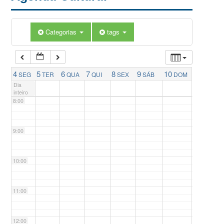
5:00
Categorias
tags
6:00
7:00
4
5
6
7
8
9
10
SEG
TER
QUA
QUI
SEX
SÁB
DOM
Dia
inteiro
8:00
9:00
10:00
11:00
12:00