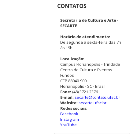
CONTATOS
Secretaria de Cultura e Arte -
SECARTE
Horário de atendimento:
De segunda a sexta-feira das 7h
às 19h
Localização:
Campus Florianópolis - Trindade
Centro de Cultura e Eventos -
Fundos
CEP 88040-900
Florianópolis - SC - Brasil
Fone:
(48) 3721-2376
E-mail:
secarte@contato.ufsc.br
Website:
secarte.ufsc.br
Redes sociais:
Facebook
Instagram
YouTube