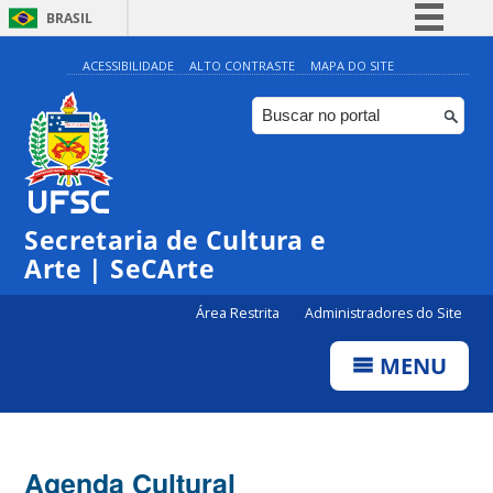
BRASIL
Simplifique!
ACESSIBILIDADE
ALTO CONTRASTE
MAPA DO SITE
Comunica BR
Participe
Acesso à informação
0:00
Legislação
Secretaria de Cultura e
Canais
1:00
Arte | SeCArte
Área Restrita
Administradores do Site
2:00
MENU
3:00
4:00
Agenda Cultural