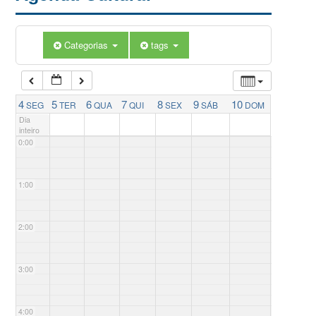
Categorias
tags
4
5
6
7
8
9
10
SEG
TER
QUA
QUI
SEX
SÁB
DOM
Dia
inteiro
0:00
1:00
2:00
3:00
4:00