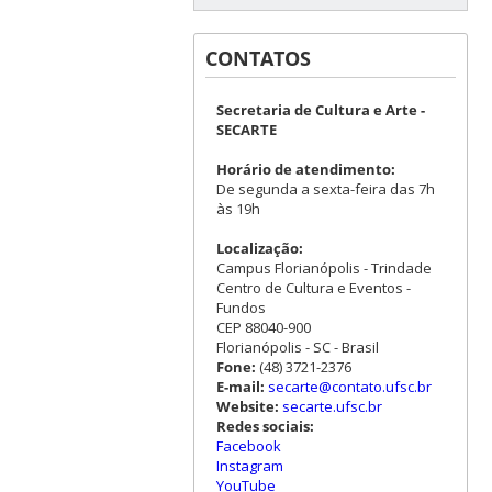
CONTATOS
Secretaria de Cultura e Arte -
SECARTE
Horário de atendimento:
De segunda a sexta-feira das 7h
às 19h
Localização:
Campus Florianópolis - Trindade
Centro de Cultura e Eventos -
Fundos
CEP 88040-900
Florianópolis - SC - Brasil
Fone:
(48) 3721-2376
E-mail:
secarte@contato.ufsc.br
Website:
secarte.ufsc.br
Redes sociais:
Facebook
Instagram
YouTube