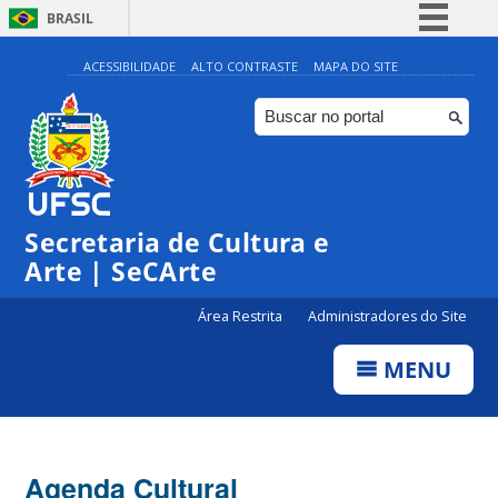
BRASIL
Simplifique!
ACESSIBILIDADE
ALTO CONTRASTE
MAPA DO SITE
Comunica BR
Participe
Acesso à informação
Legislação
Secretaria de Cultura e
Canais
Arte | SeCArte
Área Restrita
Administradores do Site
MENU
Agenda Cultural